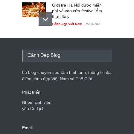
Giới trẻ Hà Nội được miễn
phí vé vào cửa festival Ẩm
thực Italy
Cảnh đẹp Việt Nam
25/04/2020
Tam giác mạch khoe sắc
bên bờ hồ Hà Nội
Cảnh đẹp Việt Nam
25/04/2020
Cảnh Đẹp Blog
Bán đảo Sơn Trà sẽ là khu
du lịch quốc gia
Là blog chuyên sưu tầm hình ảnh, thông tin địa
Cảnh đẹp Việt Nam
24/04/2020
điểm cảnh đẹp Việt Nam và Thế Giới
Phát triển
Nhóm sinh viên
yêu Du Lịch
Email