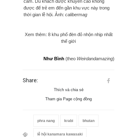
cảm. Du khách được khuyến cáo không
được để trẻ em đến gần khu vực này trong
thời gian lễ hội. Ảnh:
calibermag
Xem thêm: 8 khu phố đèn đỏ nhộn nhịp nhất
thế giới
Như Bình
(theo
Weirdandamazing
)
Share:
Thích và chia sẻ
Tham gia Page cộng đồng
phra nang
krabi
bhutan
lễ hội kanamara kawasaki