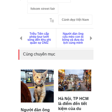
folsom street fair
Cảnh đẹp Việt Nam
Triều Tiên cấp
Người đàn ông
phép tour lướt
cứu mèo con bị
sóng đến khu phi
bỏng và đưa du
quân sự DMZ
lịch cùng mình
Cùng chuyên mục
Hà Nội, TP HCM
là điểm đến tiết
kiệm của du
Người đàn ông