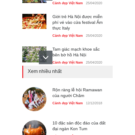
Cảnh đẹp Việt Nam
25/04/2020
Giới trẻ Hà Nội được miễn
phí vé vào cửa festival Ẩm
thực Italy
Cảnh đẹp Việt Nam
25/04/2020
Tam giác mạch khoe sắc
bên bờ hồ Hà Nội
Cảnh đẹp Việt Nam
25/04/2020
Xem nhiều nhất
Bán đảo Sơn Trà sẽ là khu
du lịch quốc gia
Cảnh đẹp Việt Nam
Rộn ràng lễ hội Ramawan
24/04/2020
của người Chăm
Những món ăn đồng quê
Cảnh đẹp Việt Nam
12/12/2018
dân dã ở Sài Gòn
Cảnh đẹp Việt Nam
25/04/2020
10 đặc sản độc đáo của đất
đại ngàn Kon Tum