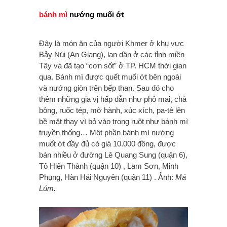
bánh mì
nướng muối ớt
Đây là món ăn của người Khmer ở khu vực
Bảy Núi (An Giang), lan dần ở các tỉnh miền
Tây và đã tạo “cơn sốt” ở TP. HCM thời gian
qua. Bánh mì được quết muối ớt bên ngoài
và nướng giòn trên bếp than. Sau đó cho
thêm những gia vị hấp dẫn như phô mai, chà
bông, ruốc tép, mỡ hành, xúc xích, pa-tê lên
bề mặt thay vì bỏ vào trong ruột như bánh mì
truyền thống… Một phần bánh mì nướng
muốt ớt đầy đủ có giá 10.000 đồng, được
bán nhiều ở đường Lê Quang Sung (quận 6),
Tô Hiến Thành (quận 10) , Lam Sơn, Minh
Phụng, Hàn Hải Nguyên (quận 11) . Ảnh:
Má
Lúm.