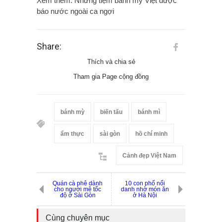
Xem thêm: Những tiệm bánh mỳ Việt được
báo nước ngoài ca ngợi
Share:
Thích và chia sẻ
Tham gia Page cộng đồng
bánh mỳ
biến tấu
bánh mì
ẩm thực
sài gòn
hồ chí minh
Cảnh đẹp Việt Nam
Quán cà phê dành
10 con phố nổi
cho người mê tốc
danh nhờ món ăn
độ ở Sài Gòn
ở Hà Nội
Cùng chuyên mục