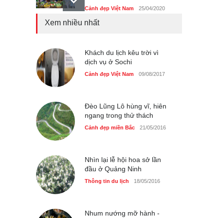
Cảnh đẹp Việt Nam
25/04/2020
Xem nhiều nhất
Giới trẻ Hà Nội được miễn
phí vé vào cửa festival Ẩm
thực Italy
Khách du lịch kêu trời vì
Cảnh đẹp Việt Nam
dịch vụ ở Sochi
25/04/2020
Cảnh đẹp Việt Nam
09/08/2017
Tam giác mạch khoe sắc
bên bờ hồ Hà Nội
Cảnh đẹp Việt Nam
25/04/2020
Đèo Lũng Lô hùng vĩ, hiên
ngang trong thử thách
Cảnh đẹp miền Bắc
21/05/2016
Nhìn lại lễ hội hoa sở lần
đầu ở Quảng Ninh
Thông tin du lịch
18/05/2016
Nhum nướng mỡ hành -