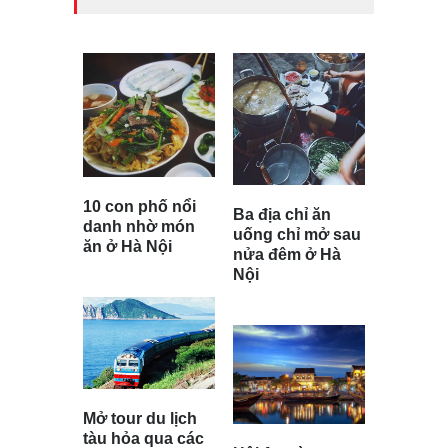
10 con phố nổi
Ba địa chỉ ăn
danh nhờ món
uống chỉ mở sau
ăn ở Hà Nội
nửa đêm ở Hà
Nội
Mở tour du lịch
tàu hỏa qua các