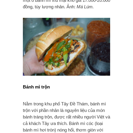
một ổ bánh mì xíu mại khô giá 17.000-20.000
đồng, tùy lượng nhân. Ảnh:
Má Lúm.
Bánh mì trộn
Nằm trong khu phố Tây Đề Thám, bánh mì
trộn với phần nhân là nguyên liệu của món
bánh tráng trộn, được rất nhiều người Việt và
cả khách Tây ưa thích. Bánh mì cóc (loại
bánh mì hơi tròn) nóng hổi, thơm giòn với