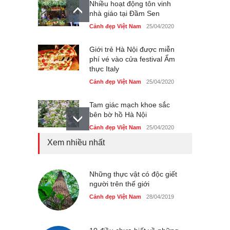
Nhiều hoạt động tôn vinh
nhà giáo tại Đầm Sen
Cảnh đẹp Việt Nam
25/04/2020
Giới trẻ Hà Nội được miễn
phí vé vào cửa festival Ẩm
thực Italy
Cảnh đẹp Việt Nam
25/04/2020
Tam giác mạch khoe sắc
bên bờ hồ Hà Nội
Cảnh đẹp Việt Nam
25/04/2020
Xem nhiều nhất
Bán đảo Sơn Trà sẽ là khu
du lịch quốc gia
Cảnh đẹp Việt Nam
Những thực vật có độc giết
24/04/2020
người trên thế giới
Những món ăn đồng quê
Cảnh đẹp Việt Nam
28/04/2019
dân dã ở Sài Gòn
Cảnh đẹp Việt Nam
25/04/2020