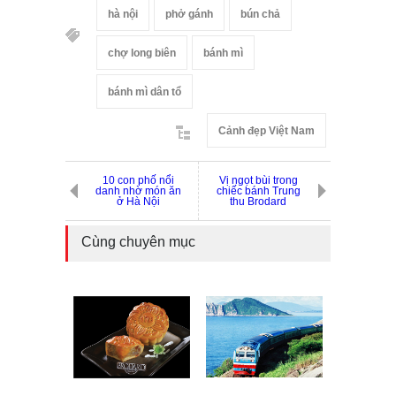
hà nội
phở gánh
bún chả
chợ long biên
bánh mì
bánh mì dân tổ
Cảnh đẹp Việt Nam
10 con phố nổi
Vị ngọt bùi trong
danh nhờ món ăn
chiếc bánh Trung
ở Hà Nội
thu Brodard
Cùng chuyên mục