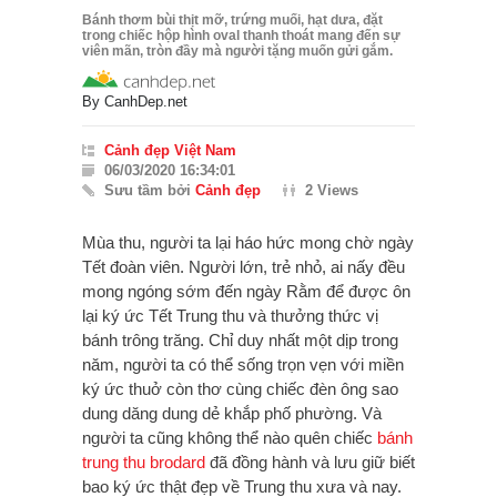
Bánh thơm bùi thịt mỡ, trứng muối, hạt dưa, đặt
trong chiếc hộp hình oval thanh thoát mang đến sự
viên mãn, tròn đầy mà người tặng muốn gửi gắm.
By
CanhDep.net
Cảnh đẹp Việt Nam
06/03/2020 16:34:01
Sưu tầm bởi
Cảnh đẹp
2 Views
Mùa thu, người ta lại háo hức mong chờ ngày
Tết đoàn viên. Người lớn, trẻ nhỏ, ai nấy đều
mong ngóng sớm đến ngày Rằm để được ôn
lại ký ức Tết Trung thu và thưởng thức vị
bánh trông trăng. Chỉ duy nhất một dịp trong
năm, người ta có thể sống trọn vẹn với miền
ký ức thuở còn thơ cùng chiếc đèn ông sao
dung dăng dung dẻ khắp phố phường. Và
người ta cũng không thể nào quên chiếc
bánh
trung thu
brodard
đã đồng hành và lưu giữ biết
bao ký ức thật đẹp về Trung thu xưa và nay.