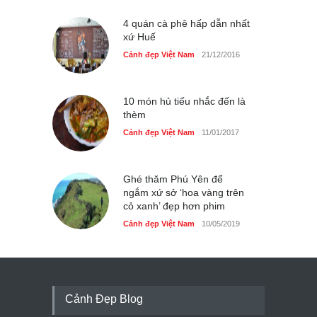
4 quán cà phê hấp dẫn nhất
xứ Huế
Cảnh đẹp Việt Nam
21/12/2016
10 món hủ tiếu nhắc đến là
thèm
Cảnh đẹp Việt Nam
11/01/2017
Ghé thăm Phú Yên để
ngắm xứ sở ‘hoa vàng trên
cỏ xanh’ đẹp hơn phim
Cảnh đẹp Việt Nam
10/05/2019
Cảnh Đẹp Blog