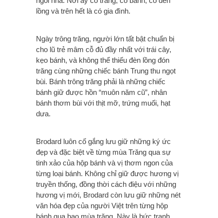
ngôi nhà. Nơi ấy có trăng, có bánh, có đèn
lồng và trên hết là có gia đình.
Ngày trông trăng, người lớn tất bật chuẩn bị
cho lũ trẻ mâm cỗ đủ đầy nhất với trái cây,
kẹo bánh, và không thể thiếu đèn lồng đón
trăng cùng những chiếc bánh Trung thu ngọt
bùi. Bánh trông trăng phải là những chiếc
bánh giữ được hồn “muôn năm cũ”, nhân
bánh thơm bùi với thịt mỡ, trứng muối, hạt
dưa.
Brodard luôn cố gắng lưu giữ những ký ức
đẹp và đặc biệt về từng mùa Trăng qua sự
tinh xảo của hộp bánh và vị thơm ngon của
từng loại bánh. Không chỉ giữ được hương vị
truyền thống, đồng thời cách điệu với những
hương vị mới, Brodard còn lưu giữ những nét
văn hóa đẹp của người Việt trên từng hộp
bánh qua bao mùa trăng. Này là bức tranh