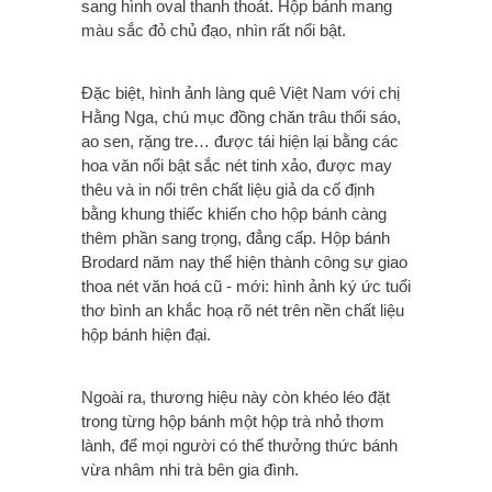
sang hình oval thanh thoát. Hộp bánh mang
màu sắc đỏ chủ đạo, nhìn rất nổi bật.
Đặc biệt, hình ảnh làng quê Việt Nam với chị
Hằng Nga, chú mục đồng chăn trâu thổi sáo,
ao sen, rặng tre… được tái hiện lại bằng các
hoa văn nổi bật sắc nét tinh xảo, được may
thêu và in nổi trên chất liệu giả da cố định
bằng khung thiếc khiến cho hộp bánh càng
thêm phần sang trọng, đẳng cấp. Hộp bánh
Brodard năm nay thể hiện thành công sự giao
thoa nét văn hoá cũ - mới: hình ảnh ký ức tuổi
thơ bình an khắc hoạ rõ nét trên nền chất liệu
hộp bánh hiện đại.
Ngoài ra, thương hiệu này còn khéo léo đặt
trong từng hộp bánh một hộp trà nhỏ thơm
lành, để mọi người có thể thưởng thức bánh
vừa nhâm nhi trà bên gia đình.