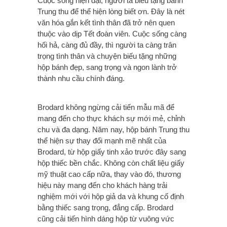
Cuộc sống hiện đại, người ta biếu tặng bánh
Trung thu để thể hiện lòng biết ơn. Đây là nét
văn hóa gắn kết tình thân đã trở nên quen
thuộc vào dịp Tết đoàn viên. Cuộc sống càng
hối hả, càng đủ đầy, thì người ta càng trân
trọng tình thân và chuyện biếu tặng những
hộp bánh đẹp, sang trọng và ngon lành trở
thành nhu cầu chính đáng.
Brodard không ngừng cải tiến mẫu mã để
mang đến cho thực khách sự mới mẻ, chỉnh
chu và đa dạng. Năm nay, hộp bánh Trung thu
thể hiện sự thay đổi mạnh mẽ nhất của
Brodard, từ hộp giấy tinh xảo trước đây sang
hộp thiếc bền chắc. Không còn chất liệu giấy
mỹ thuật cao cấp nữa, thay vào đó, thương
hiệu này mang đến cho khách hàng trải
nghiệm mới với hộp giả da và khung cố định
bằng thiếc sang trọng, đẳng cấp. Brodard
cũng cải tiến hình dáng hộp từ vuông vức