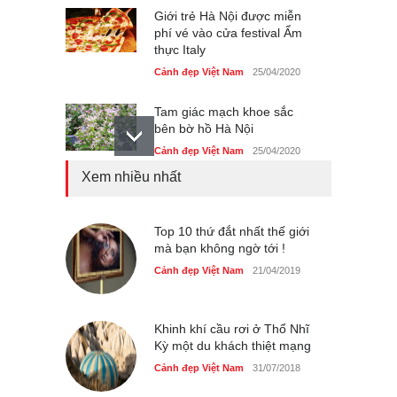
Giới trẻ Hà Nội được miễn
phí vé vào cửa festival Ẩm
thực Italy
Cảnh đẹp Việt Nam
25/04/2020
Tam giác mạch khoe sắc
bên bờ hồ Hà Nội
Cảnh đẹp Việt Nam
25/04/2020
Xem nhiều nhất
Bán đảo Sơn Trà sẽ là khu
du lịch quốc gia
Cảnh đẹp Việt Nam
Top 10 thứ đắt nhất thế giới
24/04/2020
mà bạn không ngờ tới !
Những món ăn đồng quê
Cảnh đẹp Việt Nam
21/04/2019
dân dã ở Sài Gòn
Cảnh đẹp Việt Nam
25/04/2020
Khinh khí cầu rơi ở Thổ Nhĩ
Kỳ một du khách thiệt mạng
Cảnh đẹp Việt Nam
31/07/2018