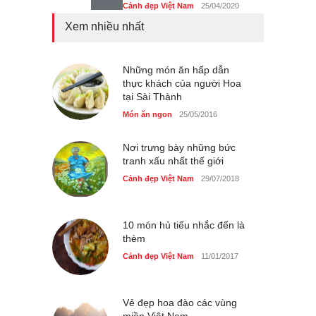
Cảnh đẹp Việt Nam
25/04/2020
Xem nhiều nhất
Tam giác mạch khoe sắc
bên bờ hồ Hà Nội
Cảnh đẹp Việt Nam
Những món ăn hấp dẫn
25/04/2020
thực khách của người Hoa
tại Sài Thành
Bán đảo Sơn Trà sẽ là khu
du lịch quốc gia
Món ăn ngon
25/05/2016
Cảnh đẹp Việt Nam
24/04/2020
Nơi trưng bày những bức
tranh xấu nhất thế giới
Cảnh đẹp Việt Nam
29/07/2018
10 món hủ tiếu nhắc đến là
thèm
Cảnh đẹp Việt Nam
11/01/2017
Vẻ đẹp hoa đào các vùng
miền Việt Nam