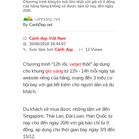
Chương trình khuyến mãi lớn nhất với giá vé 0 đồng
của hãng hàng không sẽ được bán từ nay đến ngày
20/6.
By
CanhDep.net
Cảnh đẹp Việt Nam
30/06/2018 18:44:07
Sưu tầm bởi
Cảnh đẹp
13 Views
Chương trình “12h rồi,
vietjet
thôi!” áp dụng
cho khung
giờ vàng
từ 12h - 14h mỗi ngày tại
website riêng của hãng, mang đến 3 triệu cơ
hội bay với giá tiết kiệm cho người dân và du
khách.
Du khách sẽ mua được những tấm vé đến
Singapore, Thái Lan, Đài Loan, Hàn Quốc từ
nay cho đến ngày 20/6 với giá bán chỉ từ 0
đồng, áp dụng cho thời gian bay ngày 3/9 đến
15/12.