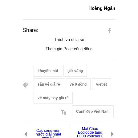
Hoàng Ngân
Share:
Thích và chia sẻ
Tham gia Page cộng đồng
khuyến mãi
giờ vàng
săn vé giá rẻ
vé 0 đồng
vietjet
vé máy bay giá rẻ
Cảnh đẹp Việt Nam
Mai Chau
Các công viên
Ecolodge tặng
nước giải nhiệt
1.000 voucher 0