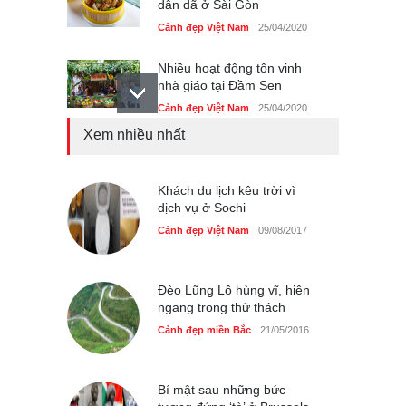
Cảnh đẹp Việt Nam
25/04/2020
Nhiều hoạt động tôn vinh
nhà giáo tại Đầm Sen
Cảnh đẹp Việt Nam
25/04/2020
Xem nhiều nhất
Giới trẻ Hà Nội được miễn
phí vé vào cửa festival Ẩm
thực Italy
Khách du lịch kêu trời vì
Cảnh đẹp Việt Nam
25/04/2020
dịch vụ ở Sochi
Cảnh đẹp Việt Nam
09/08/2017
Tam giác mạch khoe sắc
bên bờ hồ Hà Nội
Cảnh đẹp Việt Nam
25/04/2020
Đèo Lũng Lô hùng vĩ, hiên
ngang trong thử thách
Cảnh đẹp miền Bắc
21/05/2016
Bí mật sau những bức