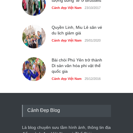
tượng đứng ‘tè’ ở Brussels
Cảnh đẹp Việt Nam
23/10/2017
Quyền Linh, Miu Lê săn vé
du lịch giảm giá
Cảnh đẹp Việt Nam
25/01/2020
Bài chòi Phú Yên trở thành
Di sản văn hóa phi vật thể
quốc gia
Cảnh đẹp Việt Nam
25/12/2016
Cảnh Đẹp Blog
Là blog chuyên sưu tầm hình ảnh, thông tin địa