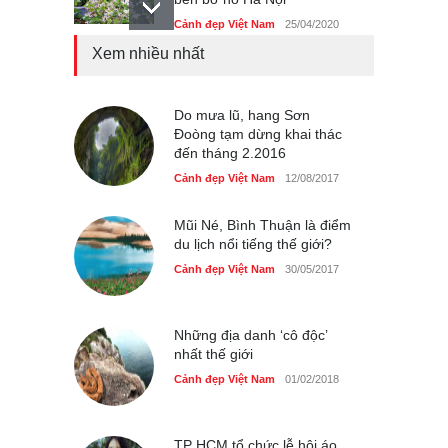
Cảnh đẹp Việt Nam
25/04/2020
Xem nhiều nhất
Bán đảo Sơn Trà sẽ là khu
du lịch quốc gia
Cảnh đẹp Việt Nam
Do mưa lũ, hang Sơn
24/04/2020
Đoòng tạm dừng khai thác
đến tháng 2.2016
Những món ăn đồng quê
dân dã ở Sài Gòn
Cảnh đẹp Việt Nam
12/08/2017
Cảnh đẹp Việt Nam
25/04/2020
Mũi Né, Bình Thuận là điểm
du lịch nổi tiếng thế giới?
Cảnh đẹp Việt Nam
30/05/2017
Những địa danh ‘cô độc’
nhất thế giới
Cảnh đẹp Việt Nam
01/02/2018
TP HCM tổ chức lễ hội áo