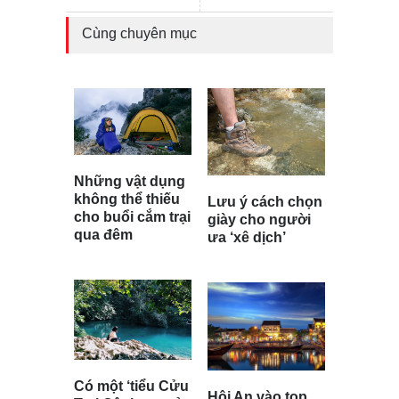
Cùng chuyên mục
Những vật dụng
không thể thiếu
Lưu ý cách chọn
cho buổi cắm trại
giày cho người
qua đêm
ưa ‘xê dịch’
Có một ‘tiểu Cửu
Hội An vào top