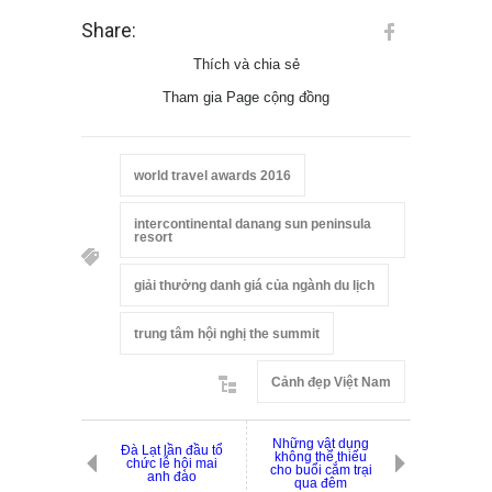
Share:
Thích và chia sẻ
Tham gia Page cộng đồng
world travel awards 2016
intercontinental danang sun peninsula
resort
giải thưởng danh giá của ngành du lịch
trung tâm hội nghị the summit
Cảnh đẹp Việt Nam
Những vật dụng
Đà Lạt lần đầu tổ
không thể thiếu
chức lễ hội mai
cho buổi cắm trại
anh đào
qua đêm