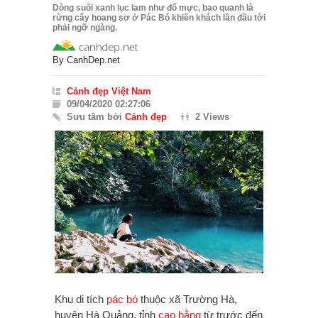
Dòng suối xanh lục lam như đổ mực, bao quanh là
rừng cây hoang sơ ở Pác Bó khiến khách lần đầu tới
phải ngỡ ngàng.
By
CanhDep.net
Cảnh đẹp Việt Nam
09/04/2020 02:27:06
Sưu tầm bởi
Cảnh đẹp
2 Views
Khu di tích
pác bó
thuộc xã Trường Hà,
huyện Hà Quảng, tỉnh
cao bằng
từ trước đến