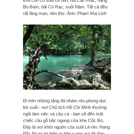
khu còn có suối Lê Nin, núi Các-mác, hang
Bo Bam, bãi Cò Rạc, suối Nậm. Tất cả đều
rất lãng mạn, nên thơ. Ảnh:
Phạm Mai Linh
Ði trên những tảng đá nhám rêu phong dọc
bờ suối - nơi Chủ tịch Hồ Chí Minh thường
ngồi làm việc và câu cá - bạn sẽ đến một
chiếc cầu gỗ bắc ngang cửa khe Cốc Bó.
Ðây là nơi khởi nguồn của suối Lê-nin. Hang
Pắc Bó từ từ hiện ra bên sườn núi đá lởm