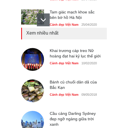
Tam giác mạch khoe sắc
bên bờ hồ Hà Nội
Cảnh đẹp Việt Nam
25/04/2020
Xem nhiều nhất
Bán đảo Sơn Trà sẽ là khu
du lịch quốc gia
Cảnh đẹp Việt Nam
Khai trương cáp treo Nữ
24/04/2020
hoàng đạt hai kỷ lục thế giới
Những món ăn đồng quê
Cảnh đẹp Việt Nam
10/02/2020
dân dã ở Sài Gòn
Cảnh đẹp Việt Nam
25/04/2020
Bánh củ chuối dân dã của
Bắc Kạn
Cảnh đẹp Việt Nam
09/05/2018
Cầu cảng Darling Sydney
đẹp ngỡ ngàng giữa trời
xanh