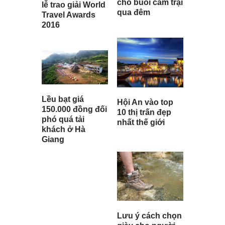
cho buổi cắm trại
lễ trao giải World
qua đêm
Travel Awards
2016
Lều bạt giá
Hội An vào top
150.000 đồng đối
10 thị trấn đẹp
phó quá tải
nhất thế giới
khách ở Hà
Giang
Lưu ý cách chọn