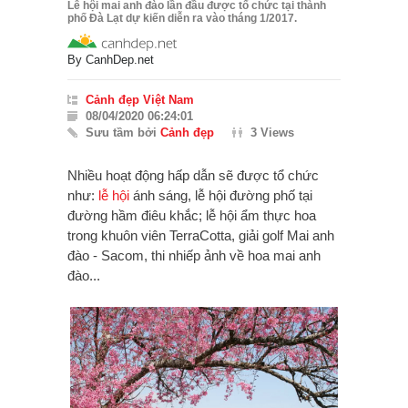
Lễ hội mai anh đào lần đầu được tổ chức tại thành
phố Đà Lạt dự kiến diễn ra vào tháng 1/2017.
By
CanhDep.net
Cảnh đẹp Việt Nam
08/04/2020 06:24:01
Sưu tầm bởi
Cảnh đẹp
3 Views
Nhiều hoạt động hấp dẫn sẽ được tổ chức
như:
lễ hội
ánh sáng, lễ hội đường phố tại
đường hầm điêu khắc; lễ hội ẩm thực hoa
trong khuôn viên TerraCotta, giải golf Mai anh
đào - Sacom, thi nhiếp ảnh về hoa mai anh
đào...