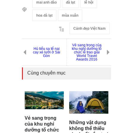
mai anh đào
đà lạt
lễ hội
hoa đà lạt
mùa xuân
Cảnh đẹp Việt Nam
Vẻ sang trọng của
Hủ tiếu sa tế nai
khu nghỉ dưỡng tổ
cay xé lưỡi ở Sài
chức lễ trao giải
Gòn
World Travel
Awards 2016
Cùng chuyên mục
Vẻ sang trọng
Những vật dụng
của khu nghỉ
không thể thiếu
dưỡng tổ chức