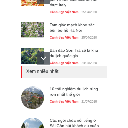
thực Italy
Cảnh đẹp Việt Nam
25/04/2020
Tam giác mạch khoe sắc
bên bờ hồ Hà Nội
Cảnh đẹp Việt Nam
25/04/2020
Bán đảo Sơn Trà sẽ là khu
du lịch quốc gia
Cảnh đẹp Việt Nam
24/04/2020
Xem nhiều nhất
Những món ăn đồng quê
dân dã ở Sài Gòn
Cảnh đẹp Việt Nam
10 trải nghiệm du lịch rùng
25/04/2020
rợn nhất thế giới
Nhiều hoạt động tôn vinh
Cảnh đẹp Việt Nam
21/07/2018
nhà giáo tại Đầm Sen
Cảnh đẹp Việt Nam
25/04/2020
Các ngôi chùa nổi tiếng ở
Sài Gòn hút khách du xuân