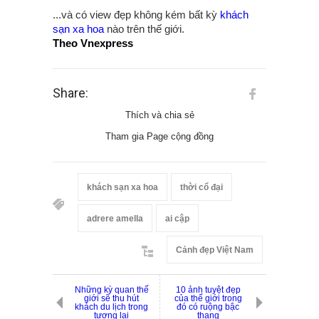
...và có view đẹp không kém bất kỳ
khách
sạn xa hoa
nào trên thế giới.
Theo Vnexpress
Share:
Thích và chia sẻ
Tham gia Page cộng đồng
khách sạn xa hoa
thời cổ đại
adrere amella
ai cập
Cảnh đẹp Việt Nam
Những kỳ quan thế
10 ảnh tuyệt đẹp
giới sẽ thu hút
của thế giới trong
khách du lịch trong
đó có ruộng bậc
tương lai
thang