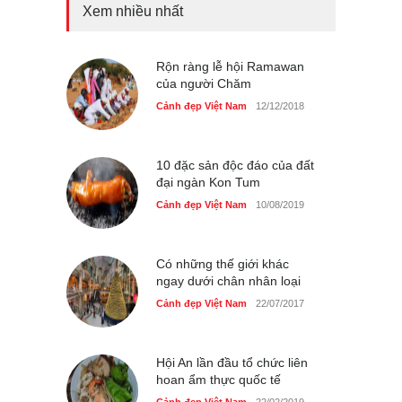
Xem nhiều nhất
Bán đảo Sơn Trà sẽ là khu
du lịch quốc gia
Cảnh đẹp Việt Nam
Rộn ràng lễ hội Ramawan
24/04/2020
của người Chăm
Những món ăn đồng quê
Cảnh đẹp Việt Nam
12/12/2018
dân dã ở Sài Gòn
Cảnh đẹp Việt Nam
25/04/2020
10 đặc sản độc đáo của đất
đại ngàn Kon Tum
Cảnh đẹp Việt Nam
10/08/2019
Có những thế giới khác
ngay dưới chân nhân loại
Cảnh đẹp Việt Nam
22/07/2017
Hội An lần đầu tổ chức liên
hoan ẩm thực quốc tế