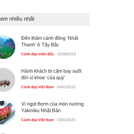
Bán đảo Sơn Trà sẽ là khu
du lịch quốc gia
em nhiều nhất
Cảnh đẹp Việt Nam
24/04/2020
Đến thăm cánh đồng ‘Nhất
Những món ăn đồng quê dân
Thanh’ ở Tây Bắc
dã ở Sài Gòn
Cảnh đẹp miền Bắc
02/06/2016
Cảnh đẹp Việt Nam
25/04/2020
Hành khách bị cấm bay suốt
đời vì khoe ‘của quý’
Cảnh đẹp Việt Nam
04/01/2019
Vị ngọt thơm của món nướng
Yakiniku Nhật Bản
Cảnh đẹp Việt Nam
15/01/2020