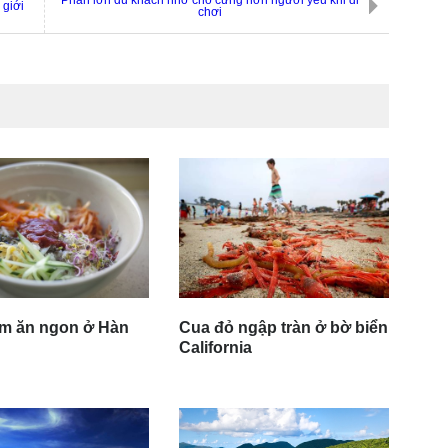
 giới
chơi
m ăn ngon ở Hàn
Cua đỏ ngập tràn ở bờ biển
California