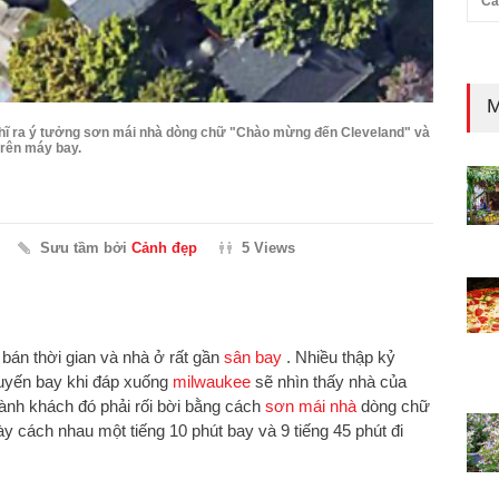
Cả
M
hĩ ra ý tưởng sơn mái nhà dòng chữ "Chào mừng đến Cleveland" và
 trên máy bay.
Sưu tầm bởi
Cảnh đẹp
5 Views
 bán thời gian và nhà ở rất gần
sân bay
. Nhiều thập kỷ
huyến bay khi đáp xuống
milwaukee
sẽ nhìn thấy nhà của
ành khách đó phải rối bời bằng cách
sơn mái nhà
dòng chữ
y cách nhau một tiếng 10 phút bay và 9 tiếng 45 phút đi