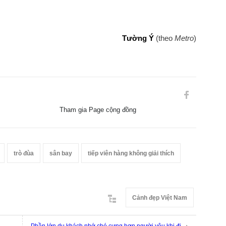
Tường Ý
(theo
Metro
)
Tham gia Page cộng đồng
trò đùa
sân bay
tiếp viên hàng không giải thích
Cảnh đẹp Việt Nam
Phần lớn du khách nhớ chó cưng hơn người yêu khi đi