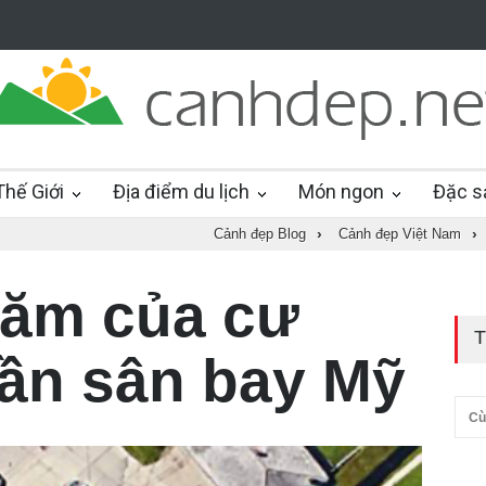
hế Giới
Địa điểm du lịch
Món ngon
Đặc s
Cảnh đẹp Blog
›
Cảnh đẹp Việt Nam
›
hăm của cư
T
ần sân bay Mỹ
Cù