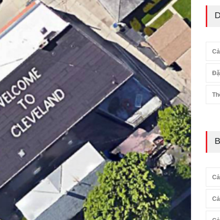
D
Cả
Đặ
Th
B
Cả
Cả