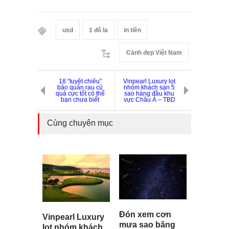
usd
1 đô la
in tiền
Cảnh đẹp Việt Nam
18 “tuyệt chiêu”
Vinpearl Luxury lọt
bảo quản rau củ
nhóm khách sạn 5
quả cực tốt có thể
sao hàng đầu khu
bạn chưa biết
vực Châu Á – TBD
Cùng chuyên mục
Đón xem cơn
Vinpearl Luxury
mưa sao băng
lọt nhóm khách