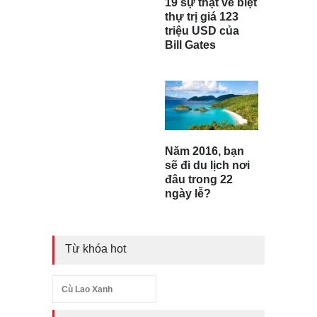
19 sự thật về biệt
thự trị giá 123
triệu USD của
Bill Gates
Năm 2016, bạn
sẽ đi du lịch nơi
đâu trong 22
ngày lễ?
Từ khóa hot
Cù Lao Xanh