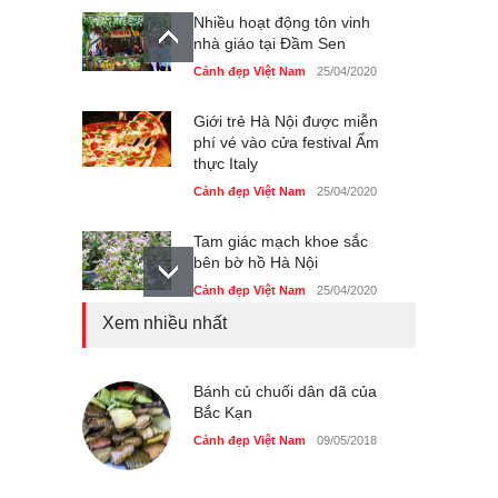
Nhiều hoạt động tôn vinh
nhà giáo tại Đầm Sen
Cảnh đẹp Việt Nam
25/04/2020
Giới trẻ Hà Nội được miễn
phí vé vào cửa festival Ẩm
thực Italy
Cảnh đẹp Việt Nam
25/04/2020
Tam giác mạch khoe sắc
bên bờ hồ Hà Nội
Cảnh đẹp Việt Nam
25/04/2020
Xem nhiều nhất
Bán đảo Sơn Trà sẽ là khu
du lịch quốc gia
Cảnh đẹp Việt Nam
Bánh củ chuối dân dã của
24/04/2020
Bắc Kạn
Những món ăn đồng quê
Cảnh đẹp Việt Nam
09/05/2018
dân dã ở Sài Gòn
Cảnh đẹp Việt Nam
25/04/2020