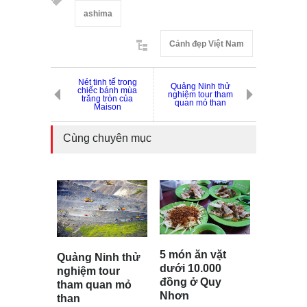
ashima
Cảnh đẹp Việt Nam
Nét tinh tế trong
Quảng Ninh thử
chiếc bánh mùa
nghiệm tour tham
trăng tròn của
quan mỏ than
Maison
Cùng chuyên mục
5 món ăn vặt
Quảng Ninh thử
dưới 10.000
nghiệm tour
đồng ở Quy
tham quan mỏ
Nhơn
than