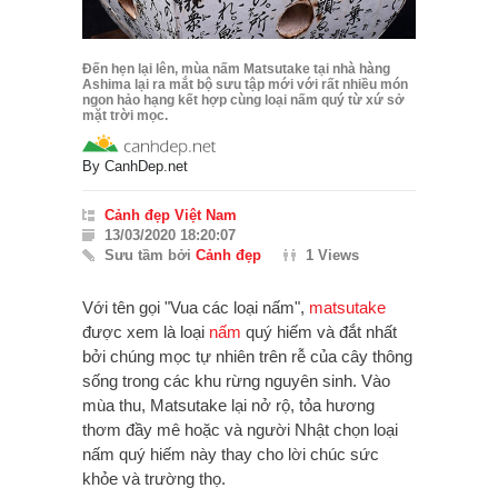
Đến hẹn lại lên, mùa nấm Matsutake tại nhà hàng
Ashima lại ra mắt bộ sưu tập mới với rất nhiều món
ngon hảo hạng kết hợp cùng loại nấm quý từ xứ sở
mặt trời mọc.
By
CanhDep.net
Cảnh đẹp Việt Nam
13/03/2020 18:20:07
Sưu tầm bởi
Cảnh đẹp
1 Views
Với tên gọi "Vua các loại nấm",
matsutake
được xem là loại
nấm
quý hiếm và đắt nhất
bởi chúng mọc tự nhiên trên rễ của cây thông
sống trong các khu rừng nguyên sinh. Vào
mùa thu, Matsutake lại nở rộ, tỏa hương
thơm đầy mê hoặc và người Nhật chọn loại
nấm quý hiếm này thay cho lời chúc sức
khỏe và trường thọ.