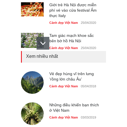
Giới trẻ Hà Nội được miễn
phí vé vào cửa festival Ẩm
thực Italy
Cảnh đẹp Việt Nam
25/04/2020
Tam giác mạch khoe sắc
bên bờ hồ Hà Nội
Cảnh đẹp Việt Nam
25/04/2020
Xem nhiều nhất
Bán đảo Sơn Trà sẽ là khu
du lịch quốc gia
Cảnh đẹp Việt Nam
Vẻ đẹp hùng vĩ trên lưng
24/04/2020
‘rồng lớn châu Âu’
Những món ăn đồng quê
Cảnh đẹp Việt Nam
05/04/2018
dân dã ở Sài Gòn
Cảnh đẹp Việt Nam
25/04/2020
Những điều khiến bạn thích
ở Việt Nam
Cảnh đẹp Việt Nam
03/03/2019