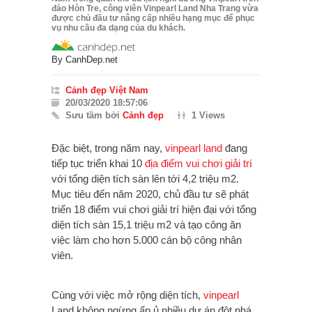
đảo Hòn Tre, công viên Vinpearl Land Nha Trang vừa
được chủ đầu tư nâng cấp nhiều hạng mục để phục
vụ nhu cầu đa dạng của du khách.
By
CanhDep.net
Cảnh đẹp Việt Nam
20/03/2020 18:57:06
Sưu tầm bởi
Cảnh đẹp
1 Views
Đặc biệt, trong năm nay,
vinpearl land
đang
tiếp tục triển khai 10
địa điểm vui chơi giải trí
với tổng diện tích sàn lên tới 4,2 triệu m2.
Mục tiêu đến năm 2020, chủ đầu tư sẽ phát
triển 18 điểm vui chơi giải trí hiện đại với tổng
diện tích sàn 15,1 triệu m2 và tạo công ăn
việc làm cho hơn 5.000 cán bộ công nhân
viên.
Cùng với việc mở rộng diện tích,
vinpearl
Land không ngừng ấp ủ nhiều dự án đột phá