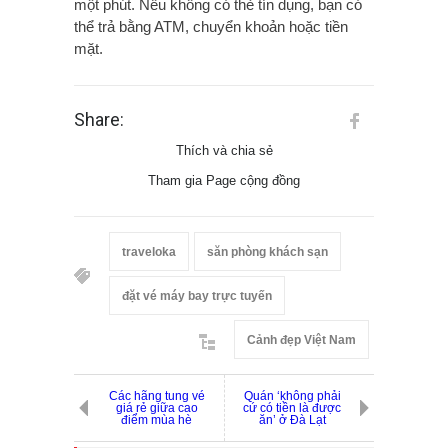
một phút. Nếu không có thẻ tín dụng, bạn có
thể trả bằng ATM, chuyển khoản hoặc tiền
mặt.
Share:
Thích và chia sẻ
Tham gia Page cộng đồng
traveloka
săn phòng khách sạn
đặt vé máy bay trực tuyến
Cảnh đẹp Việt Nam
Các hãng tung vé
Quán ‘không phải
giá rẻ giữa cao
cứ có tiền là được
điểm mùa hè
ăn’ ở Đà Lạt