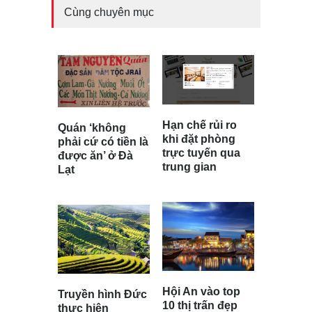
Cùng chuyên mục
Hạn chế rủi ro
Quán ‘không
khi đặt phòng
phải cứ có tiền là
trực tuyến qua
được ăn’ ở Đà
trung gian
Lạt
Hội An vào top
Truyền hình Đức
10 thị trấn đẹp
thực hiện