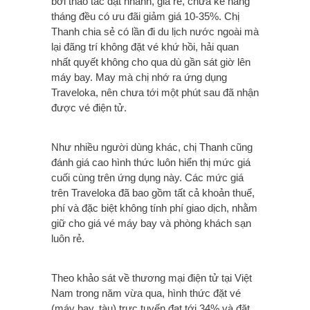
bởi thao tác đặt nhanh, giá rẻ, chưa kể hàng
tháng đều có ưu đãi giảm giá 10-35%. Chị
Thanh chia sẻ có lần đi du lịch nước ngoài mà
lại đãng trí không đặt vé khứ hồi, hải quan
nhất quyết không cho qua dù gần sát giờ lên
máy bay. May mà chị nhớ ra ứng dụng
Traveloka, nên chưa tới một phút sau đã nhận
được vé điện tử.
Như nhiều người dùng khác, chị Thanh cũng
đánh giá cao hình thức luôn hiển thị mức giá
cuối cùng trên ứng dụng này. Các mức giá
trên Traveloka đã bao gồm tất cả khoản thuế,
phí và đặc biệt không tính phí giao dịch, nhằm
giữ cho giá vé máy bay và phòng khách sạn
luôn rẻ.
Theo khảo sát về thương mại điện tử tại Việt
Nam trong năm vừa qua, hình thức đặt vé
(máy bay, tàu) trực tuyến đạt tới 34% và đặt