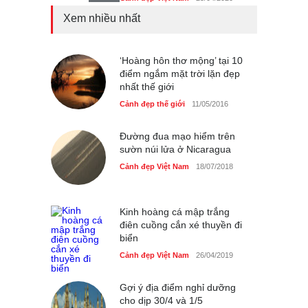
Xem nhiều nhất
Bán đảo Sơn Trà sẽ là khu
du lịch quốc gia
Cảnh đẹp Việt Nam
‘Hoàng hôn thơ mộng’ tại 10
24/04/2020
điểm ngắm mặt trời lặn đẹp
nhất thế giới
Những món ăn đồng quê
dân dã ở Sài Gòn
Cảnh đẹp thế giới
11/05/2016
Cảnh đẹp Việt Nam
25/04/2020
Đường đua mạo hiểm trên
sườn núi lửa ở Nicaragua
Cảnh đẹp Việt Nam
18/07/2018
Kinh hoàng cá mập trắng
điên cuồng cắn xé thuyền đi
biển
Cảnh đẹp Việt Nam
26/04/2019
Gợi ý địa điểm nghỉ dưỡng
cho dịp 30/4 và 1/5