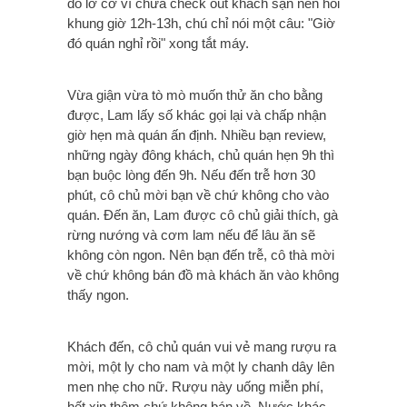
đó lỡ cỡ vì chưa check out khách sạn nên hỏi
khung giờ 12h-13h, chú chỉ nói một câu: "Giờ
đó quán nghỉ rồi" xong tắt máy.
Vừa giận vừa tò mò muốn thử ăn cho bằng
được, Lam lấy số khác gọi lại và chấp nhận
giờ hẹn mà quán ấn định. Nhiều bạn review,
những ngày đông khách, chủ quán hẹn 9h thì
bạn buộc lòng đến 9h. Nếu đến trễ hơn 30
phút, cô chủ mời bạn về chứ không cho vào
quán. Đến ăn, Lam được cô chủ giải thích, gà
rừng nướng và cơm lam nếu để lâu ăn sẽ
không còn ngon. Nên bạn đến trễ, cô thà mời
về chứ không bán đồ mà khách ăn vào không
thấy ngon.
Khách đến, c
ô chủ quán vui vẻ mang rượu ra
mời, một ly cho nam và một ly chanh dây lên
men nhẹ cho nữ. Rượu này uống miễn phí,
hết xin thêm chứ không bán về. Nước khác