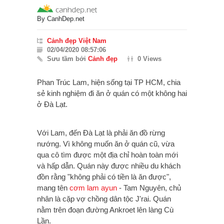
By
CanhDep.net
Cảnh đẹp Việt Nam
02/04/2020 08:57:06
Sưu tầm bởi
Cảnh đẹp
0 Views
Phan Trúc Lam, hiện sống tại TP HCM, chia
sẻ kinh nghiệm đi ăn ở quán có một không hai
ở Đà Lạt.
Với Lam, đến Đà Lạt là phải ăn đồ rừng
nướng. Vì không muốn ăn ở quán cũ, vừa
qua cô tìm được một địa chỉ hoàn toàn mới
và hấp dẫn. Quán này được nhiều du khách
đồn rằng "không phải có tiền là ăn được",
mang tên
cơm lam ayun
- Tam Nguyên, chủ
nhân là cặp vợ chồng dân tộc J'rai. Quán
nằm trên đoạn đường Ankroet lên làng Cù
Lần.