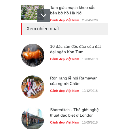
Tam giác mạch khoe sắc
bên bờ hồ Hà Nội
Cảnh đẹp Việt Nam
25/04/2020
Xem nhiều nhất
Bán đảo Sơn Trà sẽ là khu
du lịch quốc gia
Cảnh đẹp Việt Nam
10 đặc sản độc đáo của đất
24/04/2020
đại ngàn Kon Tum
Những món ăn đồng quê
Cảnh đẹp Việt Nam
10/08/2019
dân dã ở Sài Gòn
Cảnh đẹp Việt Nam
25/04/2020
Rộn ràng lễ hội Ramawan
của người Chăm
Cảnh đẹp Việt Nam
12/12/2018
Shoreditch - Thế giới nghệ
thuật đặc biệt ở London
Cảnh đẹp Việt Nam
16/05/2018