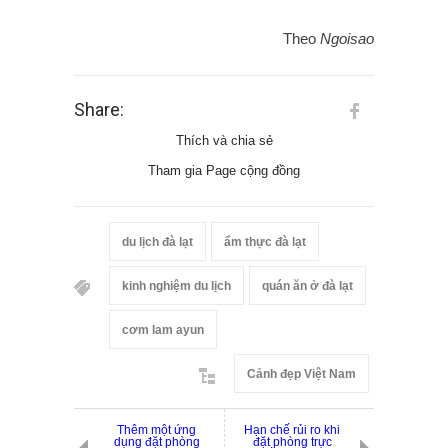
Theo
Ngoisao
Share:
Thích và chia sẻ
Tham gia Page cộng đồng
du lịch đà lạt
ẩm thực đà lạt
kinh nghiệm du lịch
quán ăn ở đà lạt
cơm lam ayun
Cảnh đẹp Việt Nam
Thêm một ứng
Hạn chế rủi ro khi
dụng đặt phòng
đặt phòng trực