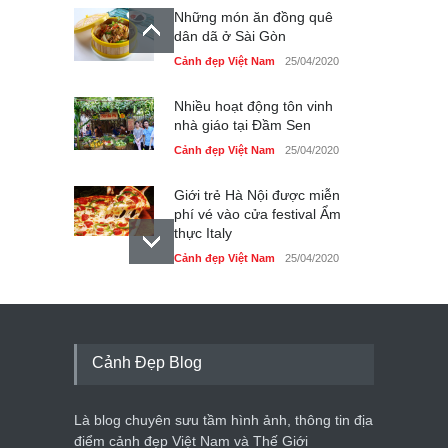
Những món ăn đồng quê
dân dã ở Sài Gòn
Cảnh đẹp Việt Nam
25/04/2020
Nhiều hoạt động tôn vinh
nhà giáo tại Đầm Sen
Cảnh đẹp Việt Nam
25/04/2020
Giới trẻ Hà Nội được miễn
phí vé vào cửa festival Ẩm
thực Italy
Cảnh đẹp Việt Nam
25/04/2020
Tam giác mạch khoe sắc
bên bờ hồ Hà Nội
Cảnh đẹp Việt Nam
25/04/2020
Cảnh Đẹp Blog
Bán đảo Sơn Trà sẽ là khu
du lịch quốc gia
Là blog chuyên sưu tầm hình ảnh, thông tin địa
Cảnh đẹp Việt Nam
24/04/2020
điểm cảnh đẹp Việt Nam và Thế Giới