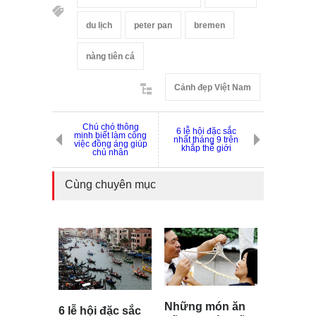
du lịch
peter pan
bremen
nàng tiên cá
Cảnh đẹp Việt Nam
Chú chó thông
6 lễ hội đặc sắc
minh biết làm công
nhất tháng 9 trên
việc đồng áng giúp
khắp thế giới
chủ nhân
Cùng chuyên mục
Những món ăn
6 lễ hội đặc sắc