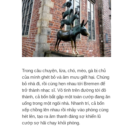
Trong câu chuyện, lừa, chó, mèo, gà bị chủ
của mình ghét bỏ và âm mưu giết hại. Chúng
bỏ nhà đi, rồi cùng hẹn nhau tới Bremen để
trở thành nhạc sĩ. Vô tình trên đường tới đô
thành, cả bốn bắt gặp một toán cướp đang ăn
uống trong một ngôi nhà. Nhanh trí, cả bốn
xếp chồng lên nhau rồi nhảy vào phòng cùng
hét lên, tạo ra âm thanh đáng sợ khiến lũ
cướp sợ hãi chạy khỏi phòng.