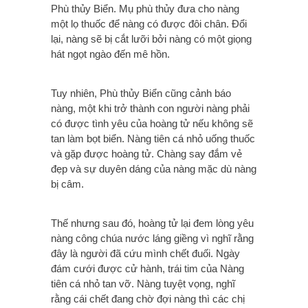
Phù thủy Biển. Mụ phù thủy đưa cho nàng
một lọ thuốc để nàng có được đôi chân. Đổi
lại, nàng sẽ bị cắt lưỡi bởi nàng có một giọng
hát ngọt ngào đến mê hồn.
Tuy nhiên, Phù thủy Biển cũng cảnh báo
nàng, một khi trở thành con người nàng phải
có được tình yêu của hoàng tử nếu không sẽ
tan làm bọt biển. Nàng tiên cá nhỏ uống thuốc
và gặp được hoàng tử. Chàng say đắm vẻ
đẹp và sự duyên dáng của nàng mặc dù nàng
bị câm.
Thế nhưng sau đó, hoàng tử lại đem lòng yêu
nàng công chúa nước láng giềng vì nghĩ rằng
đây là người đã cứu mình chết đuối. Ngày
đám cưới được cử hành, trái tim của Nàng
tiên cá nhỏ tan vỡ. Nàng tuyệt vọng, nghĩ
rằng cái chết đang chờ đợi nàng thì các chị