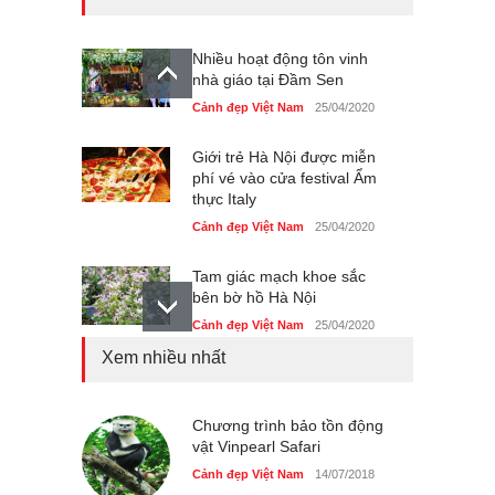
Nhiều hoạt động tôn vinh
nhà giáo tại Đầm Sen
Cảnh đẹp Việt Nam
25/04/2020
Giới trẻ Hà Nội được miễn
phí vé vào cửa festival Ẩm
thực Italy
Cảnh đẹp Việt Nam
25/04/2020
Tam giác mạch khoe sắc
bên bờ hồ Hà Nội
Cảnh đẹp Việt Nam
25/04/2020
Xem nhiều nhất
Bán đảo Sơn Trà sẽ là khu
du lịch quốc gia
Cảnh đẹp Việt Nam
Chương trình bảo tồn động
24/04/2020
vật Vinpearl Safari
Những món ăn đồng quê
Cảnh đẹp Việt Nam
14/07/2018
dân dã ở Sài Gòn