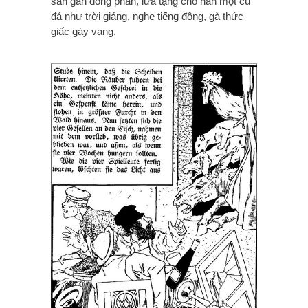
sân gần đống phân, lừa tặng cho hắn một cú
đá như trời giáng, nghe tiếng động, gà thức
giấc gáy vang.