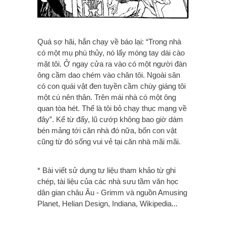
Quá sợ hãi, hắn chạy về báo lại: “Trong nhà
có một mụ phù thủy, nó lấy móng tay dài cào
mặt tôi. Ở ngay cửa ra vào có một người đàn
ông cầm dao chém vào chân tôi. Ngoài sân
có con quái vật đen tuyền cầm chùy giáng tôi
một cú nên thân. Trên mái nhà có một ông
quan tòa hét. Thế là tôi bỏ chạy thục mạng về
đây”. Kể từ đấy, lũ cướp không bao giờ dám
bén mảng tới căn nhà đó nữa, bốn con vật
cũng từ đó sống vui vẻ tại căn nhà mãi mãi.
* Bài viết sử dụng tư liệu tham khảo từ ghi
chép, tài liệu của các nhà sưu tầm văn học
dân gian châu Âu - Grimm và nguồn Amusing
Planet, Helian Design, Indiana, Wikipedia...