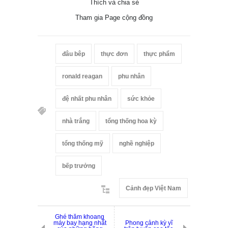
Thích và chia sẻ
Tham gia Page cộng đồng
đâu bêp
thực đơn
thực phẩm
ronald reagan
phu nhân
đệ nhất phu nhân
sức khỏe
nhà trắng
tổng thống hoa kỳ
tổng thống mỹ
nghề nghiệp
bếp trưởng
Cảnh đẹp Việt Nam
Ghé thăm khoang
máy bay hạng nhất
Phong cảnh kỳ vĩ