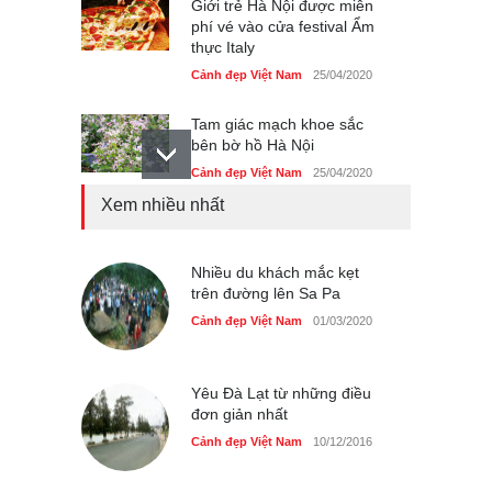
Giới trẻ Hà Nội được miễn
phí vé vào cửa festival Ẩm
thực Italy
Cảnh đẹp Việt Nam
25/04/2020
Tam giác mạch khoe sắc
bên bờ hồ Hà Nội
Cảnh đẹp Việt Nam
25/04/2020
Xem nhiều nhất
Bán đảo Sơn Trà sẽ là khu
du lịch quốc gia
Cảnh đẹp Việt Nam
Nhiều du khách mắc kẹt
24/04/2020
trên đường lên Sa Pa
Những món ăn đồng quê
Cảnh đẹp Việt Nam
01/03/2020
dân dã ở Sài Gòn
Cảnh đẹp Việt Nam
25/04/2020
Yêu Đà Lạt từ những điều
đơn giản nhất
Cảnh đẹp Việt Nam
10/12/2016