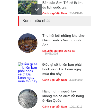
Bán đảo Sơn Trà sẽ là khu
du lịch quốc gia
Cảnh đẹp Việt Nam
24/04/2020
Xem nhiều nhất
Những món ăn đồng quê
dân dã ở Sài Gòn
Cảnh đẹp Việt Nam
Thu hút bởi những khu chợ
25/04/2020
Giáng sinh ở Vương quốc
Anh
Nhiều hoạt động tôn vinh
nhà giáo tại Đầm Sen
Địa điểm du lịch Quốc Tế
18/05/2016
Cảnh đẹp Việt Nam
25/04/2020
Điều gì sẽ khiến bạn phải
book vé đi Đài Loan ngay
mùa thu này
Cảnh đẹp Việt Nam
30/03/2020
Hàng nghìn người tay
không mò cá dưới hồ băng
ở Hàn Quốc
Cảnh đẹp Việt Nam
10/11/2019