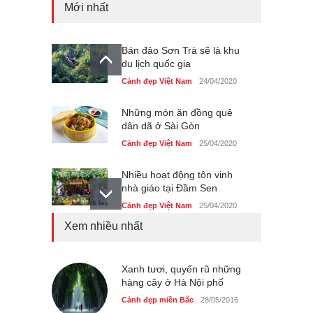
Mới nhất
Bán đảo Sơn Trà sẽ là khu
du lịch quốc gia
Cảnh đẹp Việt Nam
24/04/2020
Những món ăn đồng quê
dân dã ở Sài Gòn
Cảnh đẹp Việt Nam
25/04/2020
Nhiều hoạt động tôn vinh
nhà giáo tại Đầm Sen
Cảnh đẹp Việt Nam
25/04/2020
Xem nhiều nhất
Giới trẻ Hà Nội được miễn
phí vé vào cửa festival Ẩm
thực Italy
Xanh tươi, quyến rũ những
Cảnh đẹp Việt Nam
hàng cây ở Hà Nội phố
25/04/2020
Cảnh đẹp miền Bắc
28/05/2016
Tam giác mạch khoe sắc