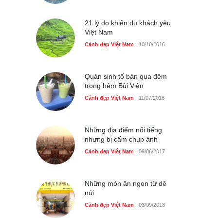
bên bờ hồ Hà Nội
Cảnh đẹp Việt Nam
25/04/2020
21 lý do khiến du khách yêu
Việt Nam
Cảnh đẹp Việt Nam
10/10/2016
Quán sinh tố bán qua đêm
trong hẻm Bùi Viện
Cảnh đẹp Việt Nam
11/07/2018
Những địa điểm nổi tiếng
nhưng bị cấm chụp ảnh
Cảnh đẹp Việt Nam
09/06/2017
Những món ăn ngon từ dê
núi
Cảnh đẹp Việt Nam
03/09/2018