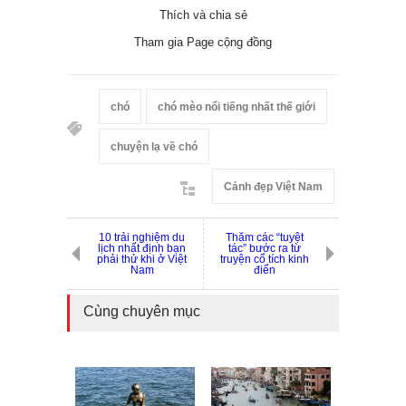
Thích và chia sẻ
Tham gia Page cộng đồng
chó
chó mèo nổi tiếng nhất thế giới
chuyện lạ về chó
Cảnh đẹp Việt Nam
10 trải nghiệm du
Thăm các “tuyệt
lịch nhất định bạn
tác” bước ra từ
phải thử khi ở Việt
truyện cổ tích kinh
Nam
điển
Cùng chuyên mục