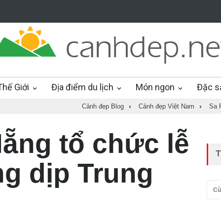
hế Giới
Địa điểm du lịch
Món ngon
Đặc s
Cảnh đẹp Blog
›
Cảnh đẹp Việt Nam
›
Sa 
Nẵng tổ chức lễ
T
ng dịp Trung
Cù