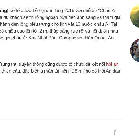
ẵng
) sẽ tổ chức Lễ hội đèn lồng 2016 với chủ đề “Châu Á
à du khách sẽ thưởng ngoạn bữa tiệc ánh sáng và tham gia
 hành đèn lồng biểu trưng cho linh vật 10 nước châu Á. Tại
có chiều cao lên tới 2 m, thắp sáng rực rỡ và nối đuôi nhau
uốc gia châu Á: Khu Nhật Bản, Campuchia, Hàn Quốc, Ấn
Trung thu truyền thống cũng được tổ chức để kết nối
hội an
a thiên cẩu, đặc biệt là màn tái hiện “Đêm Phố cổ Hội An đầu