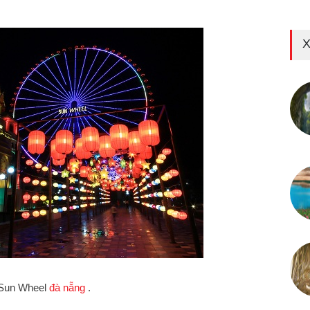
X
y Sun Wheel
đà nẵng
.