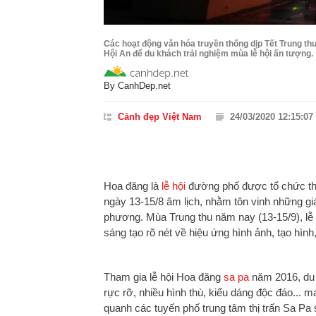
Các hoạt động văn hóa truyền thống dịp Tết Trung th
Hội An để du khách trải nghiệm mùa lễ hội ấn tượng.
By
CanhDep.net
Cảnh đẹp Việt Nam
24/03/2020 12:15:07
Hoa đăng là
lễ hội
đường phố được tổ chức thư
ngày 13-15/8 âm lịch, nhằm tôn vinh những giá
phương. Mùa Trung thu năm nay (13-15/9), lễ
sáng tạo rõ nét về hiệu ứng hình ảnh, tạo hình
Tham gia lễ hội Hoa đăng
sa pa
năm 2016, du 
rực rỡ, nhiều hình thù, kiểu dáng độc đáo...
quanh các tuyến phố trung tâm thị trấn Sa P