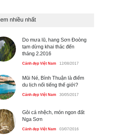
Bán đảo Sơn Trà sẽ là khu
du lịch quốc gia
em nhiều nhất
Cảnh đẹp Việt Nam
24/04/2020
Do mưa lũ, hang Sơn Đoòng
Những món ăn đồng quê dân
tạm dừng khai thác đến
dã ở Sài Gòn
tháng 2.2016
Cảnh đẹp Việt Nam
25/04/2020
Cảnh đẹp Việt Nam
12/08/2017
Mũi Né, Bình Thuận là điểm
du lịch nổi tiếng thế giới?
Cảnh đẹp Việt Nam
30/05/2017
Gỏi cá nhệch, món ngon đất
Nga Sơn
Cảnh đẹp Việt Nam
03/07/2016