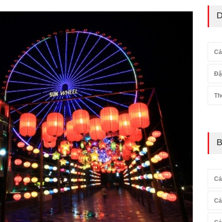
D
Cả
Đặ
Th
B
Cả
Cả