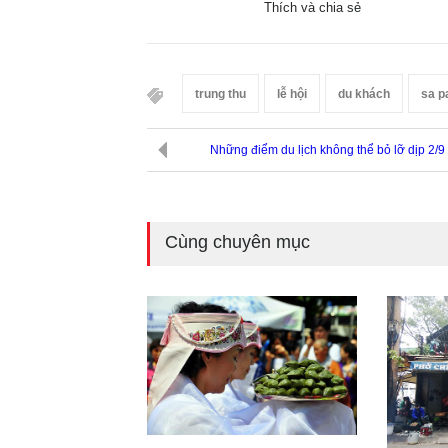
Thích và chia sẻ
trung thu
lễ hội
du khách
sa p
Những điểm du lịch không thể bỏ lỡ dịp 2/9
Cùng chuyên mục