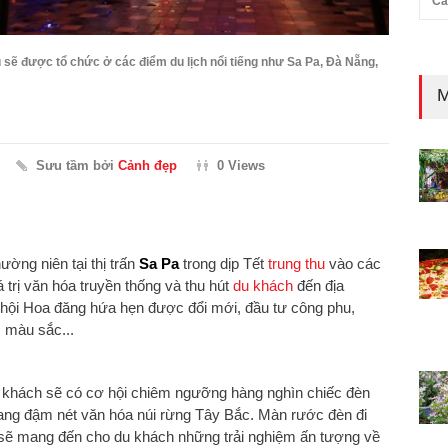
Cả
u sẽ được tổ chức ở các điểm du lịch nổi tiếng như Sa Pa, Đà Nẵng,
M
Sưu tầm bởi
Cảnh đẹp
0 Views
ờng niên tại thị trấn
Sa Pa
trong dịp Tết
trung thu
vào các
 trị văn hóa truyền thống và thu hút
du khách
đến địa
 hội Hoa đăng hứa hẹn được đổi mới, đầu tư công phu,
, màu sắc...
khách sẽ có cơ hội chiêm ngưỡng hàng nghìn chiếc đèn
 mang đậm nét văn hóa núi rừng Tây Bắc. Màn rước đèn đi
a sẽ mang đến cho du khách những trải nghiệm ấn tượng về