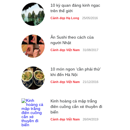
Cảnh đẹp Việt Nam
10 kỳ quan đáng kinh ngạc
25/04/2020
trên thế giới
Bán đảo Sơn Trà sẽ là khu
Cảnh đẹp Hạ Long
25/05/2016
du lịch quốc gia
Cảnh đẹp Việt Nam
24/04/2020
Ăn Sushi theo cách của
người Nhật
Cảnh đẹp Việt Nam
31/08/2017
10 món ngon ‘cần phải thử’
khi đến Hà Nội
Cảnh đẹp Việt Nam
21/12/2016
Kinh hoàng cá mập trắng
điên cuồng cắn xé thuyền đi
biển
Cảnh đẹp Việt Nam
26/04/2019