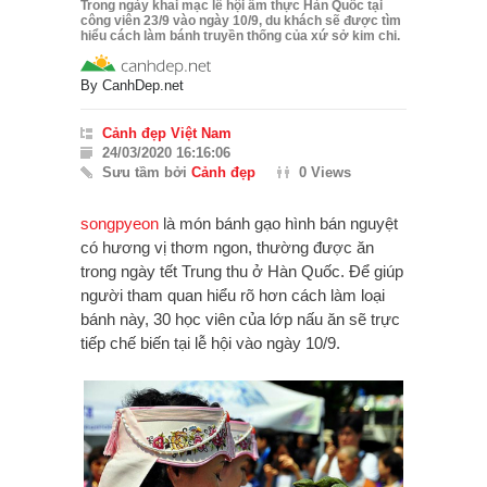
Trong ngày khai mạc lễ hội ẩm thực Hàn Quốc tại
công viên 23/9 vào ngày 10/9, du khách sẽ được tìm
hiểu cách làm bánh truyền thống của xứ sở kim chi.
By
CanhDep.net
Cảnh đẹp Việt Nam
24/03/2020 16:16:06
Sưu tầm bởi
Cảnh đẹp
0 Views
songpyeon
là món bánh gạo hình bán nguyệt
có hương vị thơm ngon, thường được ăn
trong ngày tết Trung thu ở Hàn Quốc. Để giúp
người tham quan hiểu rõ hơn cách làm loại
bánh này, 30 học viên của lớp nấu ăn sẽ trực
tiếp chế biến tại lễ hội vào ngày 10/9.