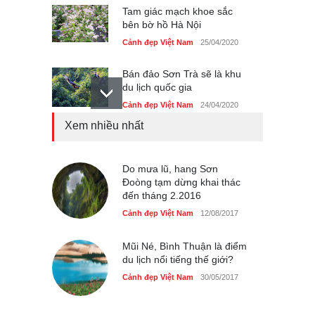
Tam giác mạch khoe sắc
bên bờ hồ Hà Nội
Cảnh đẹp Việt Nam
25/04/2020
Bán đảo Sơn Trà sẽ là khu
du lịch quốc gia
Cảnh đẹp Việt Nam
24/04/2020
Xem nhiều nhất
Những món ăn đồng quê
dân dã ở Sài Gòn
Cảnh đẹp Việt Nam
Do mưa lũ, hang Sơn
25/04/2020
Đoòng tạm dừng khai thác
đến tháng 2.2016
Nhiều hoạt động tôn vinh
nhà giáo tại Đầm Sen
Cảnh đẹp Việt Nam
12/08/2017
Cảnh đẹp Việt Nam
25/04/2020
Mũi Né, Bình Thuận là điểm
du lịch nổi tiếng thế giới?
Cảnh đẹp Việt Nam
30/05/2017