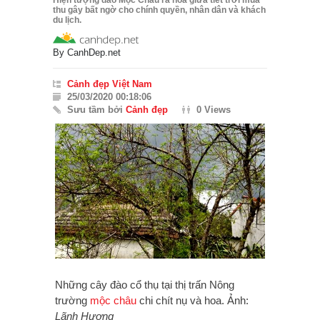
thu gây bất ngờ cho chính quyền, nhân dân và khách
du lịch.
By
CanhDep.net
Cảnh đẹp Việt Nam
25/03/2020 00:18:06
Sưu tầm bởi
Cảnh đẹp
0 Views
Những cây đào cổ thụ tại thị trấn Nông
trường
mộc châu
chi chít nụ và hoa. Ảnh:
Lãnh Hương