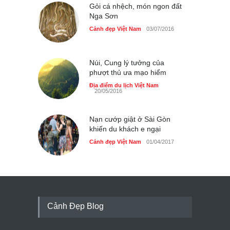
Gỏi cá nhệch, món ngon đất
Nga Sơn
Cảnh đẹp Việt Nam
03/07/2016
Núi, Cung lý tưởng của
phượt thủ ưa mạo hiểm
Địa điểm du lịch Việt Nam
20/05/2016
Nạn cướp giật ở Sài Gòn
khiến du khách e ngại
Cảnh đẹp Việt Nam
01/04/2017
Cảnh Đẹp Blog