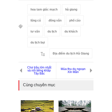
hoa tam giác mạch
hà giang
lũng cú
đồng văn
phố cáo
tư vấn
du lịch
du khách
du lịch bụi
Địa điểm du lịch Hà Giang
Chợ trâu lớn nhất
Mùa thu du ngoạn
và nổi tiếng khắp
Xín Mần
Tây Bắc
Cùng chuyên mục