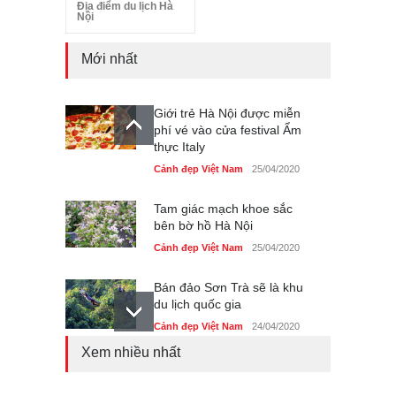
Địa điểm du lịch Hà
Nội
Mới nhất
Giới trẻ Hà Nội được miễn
phí vé vào cửa festival Ẩm
thực Italy
Cảnh đẹp Việt Nam
25/04/2020
Tam giác mạch khoe sắc
bên bờ hồ Hà Nội
Cảnh đẹp Việt Nam
25/04/2020
Bán đảo Sơn Trà sẽ là khu
du lịch quốc gia
Cảnh đẹp Việt Nam
24/04/2020
Xem nhiều nhất
Những món ăn đồng quê
dân dã ở Sài Gòn