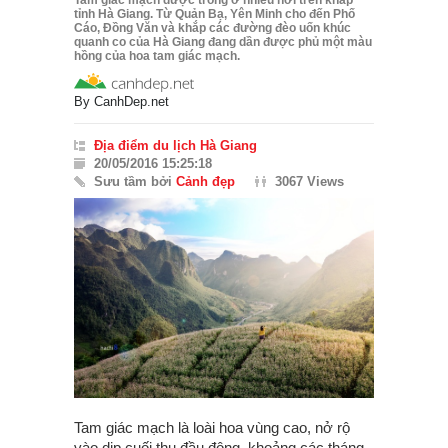
Tam giác mạch được trồng ở nhiều nơi trên khắp
tỉnh Hà Giang. Từ Quản Bạ, Yên Minh cho đến Phố
Cáo, Đồng Văn và khắp các đường đèo uốn khúc
quanh co của Hà Giang đang dần được phủ một màu
hồng của hoa tam giác mạch.
By
CanhDep.net
Địa điểm du lịch Hà Giang
20/05/2016 15:25:18
Sưu tầm bởi
Cảnh đẹp
3067 Views
Tam giác mạch là loài hoa vùng cao, nở rộ
vào dịp cuối thu đầu đông, khoảng các tháng