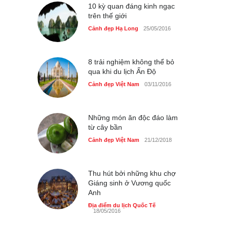
Cảnh đẹp Việt Nam
10 kỳ quan đáng kinh ngạc
25/04/2020
trên thế giới
Nhiều hoạt động tôn vinh
Cảnh đẹp Hạ Long
25/05/2016
nhà giáo tại Đầm Sen
Cảnh đẹp Việt Nam
25/04/2020
8 trải nghiệm không thể bỏ
qua khi du lịch Ấn Độ
Cảnh đẹp Việt Nam
03/11/2016
Những món ăn độc đáo làm
từ cây bần
Cảnh đẹp Việt Nam
21/12/2018
Thu hút bởi những khu chợ
Giáng sinh ở Vương quốc
Anh
Địa điểm du lịch Quốc Tế
18/05/2016