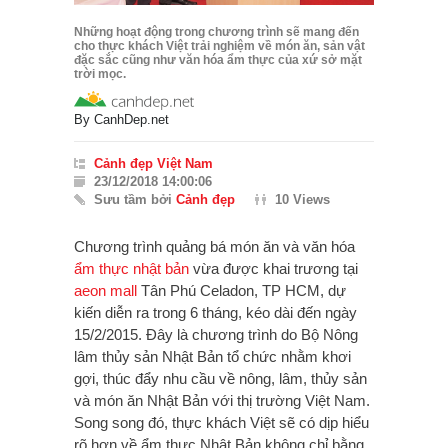
Những hoạt động trong chương trình sẽ mang đến
cho thực khách Việt trải nghiệm về món ăn, sản vật
đặc sắc cũng như văn hóa ẩm thực của xứ sở mặt
trời mọc.
By
CanhDep.net
Cảnh đẹp Việt Nam
23/12/2018 14:00:06
Sưu tầm bởi
Cảnh đẹp
10 Views
Chương trình quảng bá món ăn và văn hóa
ẩm thực nhật bản
vừa được khai trương tại
aeon mall
Tân Phú Celadon, TP HCM, dự
kiến diễn ra trong 6 tháng, kéo dài đến ngày
15/2/2015. Đây là chương trình do Bộ Nông
lâm thủy sản Nhật Bản tổ chức nhằm khơi
gợi, thúc đẩy nhu cầu về nông, lâm, thủy sản
và món ăn Nhật Bản với thị trường Việt Nam.
Song song đó, thực khách Việt sẽ có dịp hiểu
rõ hơn về ẩm thực Nhật Bản không chỉ bằng