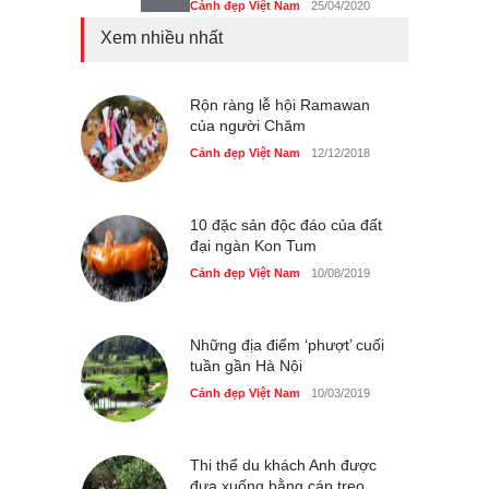
Cảnh đẹp Việt Nam
25/04/2020
Xem nhiều nhất
Tam giác mạch khoe sắc
bên bờ hồ Hà Nội
Cảnh đẹp Việt Nam
Rộn ràng lễ hội Ramawan
25/04/2020
của người Chăm
Bán đảo Sơn Trà sẽ là khu
Cảnh đẹp Việt Nam
12/12/2018
du lịch quốc gia
Cảnh đẹp Việt Nam
24/04/2020
10 đặc sản độc đáo của đất
đại ngàn Kon Tum
Cảnh đẹp Việt Nam
10/08/2019
Những địa điểm ‘phượt’ cuối
tuần gần Hà Nội
Cảnh đẹp Việt Nam
10/03/2019
Thi thể du khách Anh được
đưa xuống bằng cáp treo