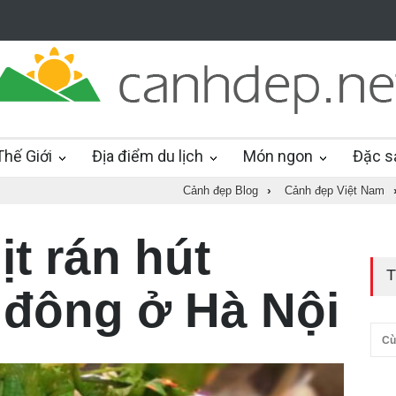
hế Giới
Địa điểm du lịch
Món ngon
Đặc s
Cảnh đẹp Blog
›
Cảnh đẹp Việt Nam
ịt rán hút
T
đông ở Hà Nội
Cù