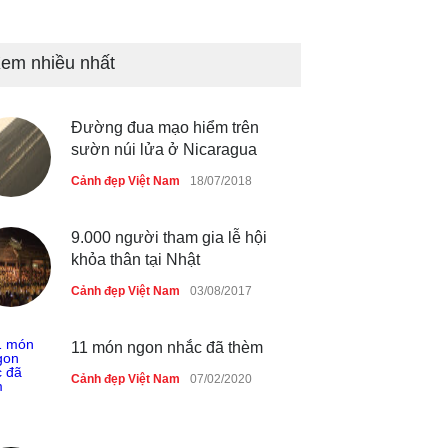
Những món ăn đồng quê dân
dã ở Sài Gòn
em nhiều nhất
Cảnh đẹp Việt Nam
25/04/2020
Đường đua mạo hiểm trên
Nhiều hoạt động tôn vinh nhà
sườn núi lửa ở Nicaragua
giáo tại Đầm Sen
Cảnh đẹp Việt Nam
18/07/2018
Cảnh đẹp Việt Nam
25/04/2020
9.000 người tham gia lễ hội
khỏa thân tại Nhật
Cảnh đẹp Việt Nam
03/08/2017
11 món ngon nhắc đã thèm
Cảnh đẹp Việt Nam
07/02/2020