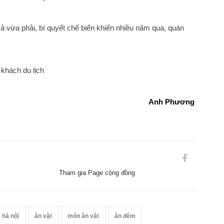
ả vừa phải, bí quyết chế biến khiến nhiều năm qua, quán
khách du lịch
Anh Phương
Tham gia Page cộng đồng
hà nội
ăn vặt
món ăn vặt
ăn đêm