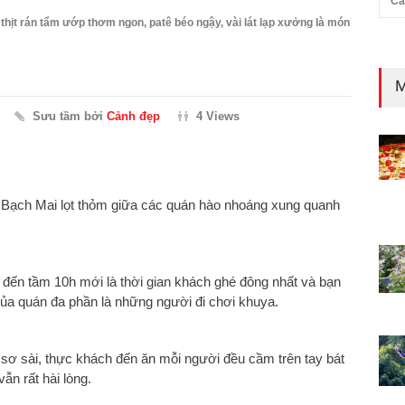
Cả
hịt rán tẩm ướp thơm ngon, patê béo ngậy, vài lát lạp xưởng là món
M
Sưu tầm bởi
Cảnh đẹp
4 Views
 Bạch Mai lọt thỏm giữa các quán hào nhoáng xung quanh
ến tầm 10h mới là thời gian khách ghé đông nhất và bạn
ủa quán đa phần là những người đi chơi khuya.
sơ sài, thực khách đến ăn mỗi người đều cầm trên tay bát
vẫn rất hài lòng.