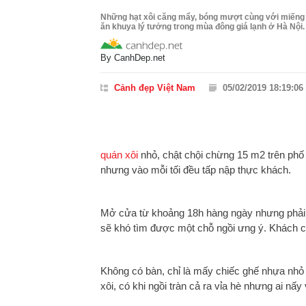
Những hạt xôi căng mẩy, bóng mượt cùng với miếng t
ăn khuya lý tưởng trong mùa đông giá lạnh ở Hà Nội.
By
CanhDep.net
Cảnh đẹp Việt Nam
05/02/2019 18:19:06
quán xôi
nhỏ, chật chội chừng 15 m2 trên phố
nhưng vào mỗi tối đều tấp nập thực khách.
Mở cửa từ khoảng 18h hàng ngày nhưng phải đ
sẽ khó tìm được một chỗ ngồi ưng ý. Khách c
Không có bàn, chỉ là mấy chiếc ghế nhựa nhỏ 
xôi, có khi ngồi tràn cả ra vỉa hè nhưng ai nấy 