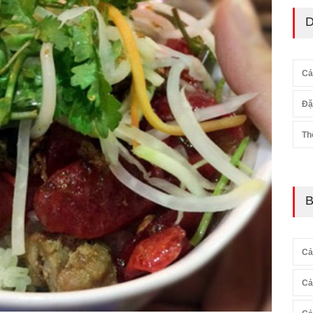
D
Cả
Đặ
Th
B
Cả
Cả