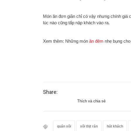
Món ăn đơn giản chỉ có vậy nhưng chính giá c
lúc nào cũng tấp nập khách vào ra.
Xem thêm:
Những món
ăn đêm
nhẹ bụng cho 
Share:
Thích và chia sẻ
quán xôi
xôi thịt rán
hút khách