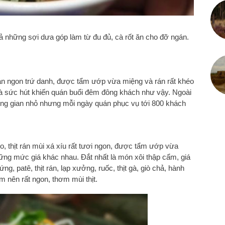
ả những sợi dưa góp làm từ đu đủ, cà rốt ăn cho đỡ ngán.
rán ngon trứ danh, được tẩm ướp vừa miệng và rán rất khéo
 là sức hút khiến quán buổi đêm đông khách như vậy. Ngoài
ng gian nhỏ nhưng mỗi ngày quán phục vụ tới 800 khách
, thịt rán mùi xá xíu rất tươi ngon, được tẩm ướp vừa
ng mức giá khác nhau. Đắt nhất là món xôi thập cẩm, giá
ng, patê, thịt rán, lạp xưởng, ruốc, thịt gà, giò chả, hành
m nên rất ngon, thơm mùi thịt.