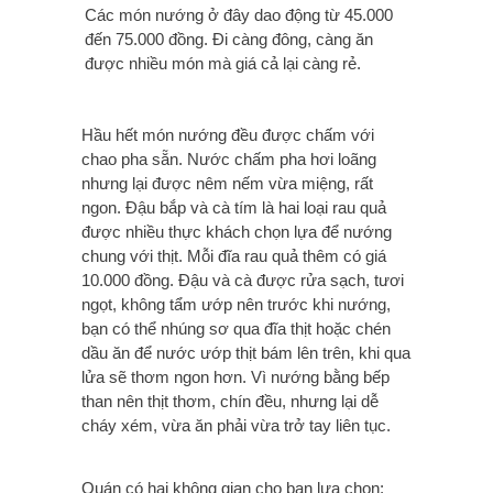
Các món nướng ở đây dao động từ 45.000
đến 75.000 đồng. Đi càng đông, càng ăn
được nhiều món mà giá cả lại càng rẻ.
Hầu hết món nướng đều được chấm với
chao pha sẵn. Nước chấm pha hơi loãng
nhưng lại được nêm nếm vừa miệng, rất
ngon. Đậu bắp và cà tím là hai loại rau quả
được nhiều thực khách chọn lựa để nướng
chung với thịt. Mỗi đĩa rau quả thêm có giá
10.000 đồng. Đậu và cà được rửa sạch, tươi
ngọt, không tẩm ướp nên trước khi nướng,
bạn có thể nhúng sơ qua đĩa thịt hoặc chén
dầu ăn để nước ướp thịt bám lên trên, khi qua
lửa sẽ thơm ngon hơn. Vì nướng bằng bếp
than nên thịt thơm, chín đều, nhưng lại dễ
cháy xém, vừa ăn phải vừa trở tay liên tục.
Quán có hai không gian cho bạn lựa chọn: