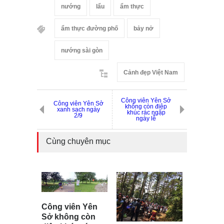
nướng
lẩu
ẩm thực
ẩm thực đường phố
bảy nở
nướng sài gòn
Cảnh đẹp Việt Nam
Công viên Yên Sở
Công viên Yên Sở
không còn điệp
xanh sạch ngày
khúc rác ngập
2/9
ngày lễ
Cùng chuyên mục
Công viên Yên
Sở không còn