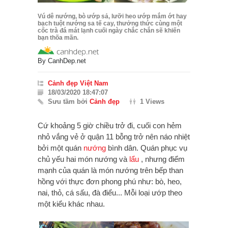
Vú dê nướng, bò ướp sả, lưỡi heo ướp mắm ớt hay
bạch tuột nướng sa tế cay, thưởng thức cùng một
cốc trà đá mát lạnh cuối ngày chắc chắn sẽ khiến
bạn thõa mãn.
By
CanhDep.net
Cảnh đẹp Việt Nam
18/03/2020 18:47:07
Sưu tầm bởi
Cảnh đẹp
1 Views
Cứ khoảng 5 giờ chiều trở đi, cuối con hẻm
nhỏ vắng vẻ ở quận 11 bỗng trở nên náo nhiệt
bởi một quán
nướng
bình dân. Quán phục vụ
chủ yếu hai món nướng và
lẩu
, nhưng điểm
mạnh của quán là món nướng trên bếp than
hồng với thực đơn phong phú như: bò, heo,
nai, thỏ, cá sấu, đà điểu... Mỗi loại ướp theo
một kiểu khác nhau.