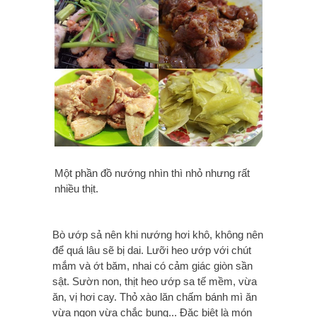
Một phần đồ nướng nhìn thì nhỏ nhưng rất
nhiều thịt.
Bò ướp sả nên khi nướng hơi khô, không nên
để quá lâu sẽ bị dai. Lưỡi heo ướp với chút
mắm và ớt băm, nhai có cảm giác giòn sần
sật. Sườn non, thịt heo ướp sa tế mềm, vừa
ăn, vị hơi cay. Thỏ xào lăn chấm bánh mì ăn
vừa ngon vừa chắc bụng... Đặc biệt là món