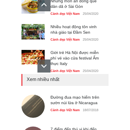
Những món ăn đồng quê
dân dã ở Sài Gòn
Cảnh đẹp Việt Nam
25/04/2020
Nhiều hoạt động tôn vinh
nhà giáo tại Đầm Sen
Cảnh đẹp Việt Nam
25/04/2020
Giới trẻ Hà Nội được miễn
phí vé vào cửa festival Ẩm
thực Italy
Cảnh đẹp Việt Nam
25/04/2020
Xem nhiều nhất
Tam giác mạch khoe sắc
bên bờ hồ Hà Nội
Cảnh đẹp Việt Nam
Đường đua mạo hiểm trên
25/04/2020
sườn núi lửa ở Nicaragua
Bán đảo Sơn Trà sẽ là khu
Cảnh đẹp Việt Nam
18/07/2018
du lịch quốc gia
Cảnh đẹp Việt Nam
24/04/2020
7 điểm đến thú vị khi đến