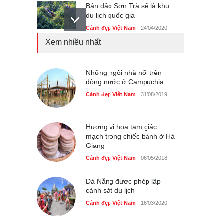
Bán đảo Sơn Trà sẽ là khu
du lịch quốc gia
Cảnh đẹp Việt Nam
24/04/2020
Xem nhiều nhất
Những món ăn đồng quê
dân dã ở Sài Gòn
Cảnh đẹp Việt Nam
Những ngôi nhà nổi trên
25/04/2020
dòng nước ở Campuchia
Nhiều hoạt động tôn vinh
Cảnh đẹp Việt Nam
31/08/2019
nhà giáo tại Đầm Sen
Cảnh đẹp Việt Nam
25/04/2020
Hương vị hoa tam giác
mạch trong chiếc bánh ở Hà
Giang
Cảnh đẹp Việt Nam
06/05/2018
Đà Nẵng được phép lập
cảnh sát du lịch
Cảnh đẹp Việt Nam
16/03/2020