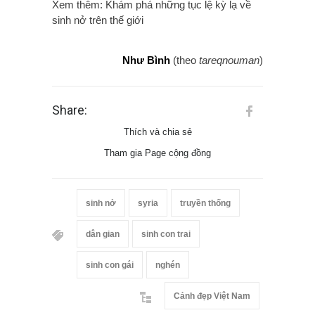
Xem thêm: Khám phá những tục lệ kỳ lạ về
sinh nở trên thế giới
Như Bình
(theo
tareqnouman
)
Share:
Thích và chia sẻ
Tham gia Page cộng đồng
sinh nở
syria
truyền thống
dân gian
sinh con trai
sinh con gái
nghén
Cảnh đẹp Việt Nam