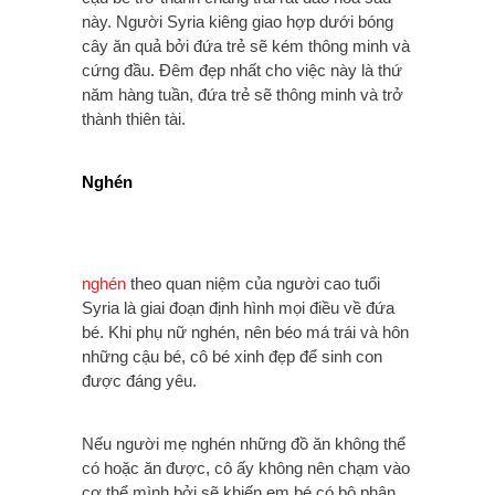
này. Người Syria kiêng giao hợp dưới bóng
cây ăn quả bởi đứa trẻ sẽ kém thông minh và
cứng đầu. Đêm đẹp nhất cho việc này là thứ
năm hàng tuần, đứa trẻ sẽ thông minh và trở
thành thiên tài.
Nghén
nghén
theo quan niệm của người cao tuổi
Syria là giai đoạn định hình mọi điều về đứa
bé. Khi phụ nữ nghén, nên béo má trái và hôn
những cậu bé, cô bé xinh đẹp để sinh con
được đáng yêu.
Nếu người mẹ nghén những đồ ăn không thể
có hoặc ăn được, cô ấy không nên chạm vào
cơ thể mình bởi sẽ khiến em bé có bộ phận