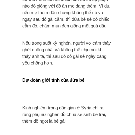
nào đó giống với đồ ăn mẹ đang thèm. Ví dụ,
nếu mẹ thèm dâu nhưng không thể có và
ngay sau đó gãi cằm, thì đứa bé sẽ có chiếc
cằm đỏ, chấm mụn đen giống một quả dâu.
Nếu trong suốt kỳ nghén, người vợ cảm thấy
ghét chồng nhất và không thể chịu nổi khi
thấy anh ta, thì sau đó cô gái sẽ ngày càng
yêu chồng hơn.
Dự đoán giới tính của đứa bé
Kinh nghiệm trong dân gian ở Syria chỉ ra
rằng phụ nữ nghén đồ chua sẽ sinh bé trai,
thèm đồ ngọt là bé gái.