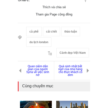
Thích và chia sẻ
Tham gia Page cộng đồng
cà phê
cái chết
thảo luận
du lịch london
Cảnh đẹp Việt Nam
Quan niệm dân
Quà sinh nhật bất
gian của người
ngờ của nhà hàng
Syria về việc sinh
cho thực khách cô
nở
đơn
Cùng chuyên mục