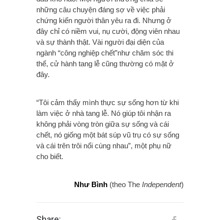
những câu chuyện đáng sợ về việc phải
chứng kiến người thân yêu ra đi. Nhưng ở
đây chỉ có niềm vui, nụ cười, động viên nhau
và sự thành thật. Vài người đại diện của
ngành “công nghiệp chết”như chăm sóc thi
thể, cử hành tang lễ cũng thường có mặt ở
đây.
“Tôi cảm thấy mình thực sự sống hơn từ khi
làm việc ở nhà tang lễ. Nó giúp tôi nhận ra
không phải vòng tròn giữa sự sống và cái
chết, nó giống một bát súp vũ trụ có sự sống
và cái trên trôi nổi cùng nhau”,
một phụ nữ
cho biết
.
Như Bình
(theo The
Independent
)
Share: