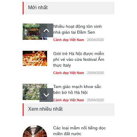
Mới nhất
Nhiều hoạt động tôn vinh
nhà giáo tại Đầm Sen
Cảnh đẹp Việt Nam
25/04/2020
Giới trẻ Hà Nội được miễn
phí vé vào cửa festival Ẩm
thực Italy
Cảnh đẹp Việt Nam
25/04/2020
Tam giác mạch khoe sắc
bên bờ hồ Hà Nội
Cảnh đẹp Việt Nam
25/04/2020
Xem nhiều nhất
Bán đảo Sơn Trà sẽ là khu
du lịch quốc gia
Cảnh đẹp Việt Nam
Các loại mắm nổi tiếng dọc
24/04/2020
miền đất nước