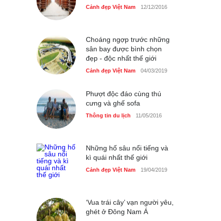
Những món ăn đồng quê
Cảnh đẹp Việt Nam
12/12/2016
dân dã ở Sài Gòn
Cảnh đẹp Việt Nam
25/04/2020
Choáng ngợp trước những
sân bay được bình chọn
đẹp - độc nhất thế giới
Cảnh đẹp Việt Nam
04/03/2019
Phượt độc đáo cùng thú
cưng và ghế sofa
Thông tin du lịch
11/05/2016
Những hố sâu nổi tiếng và
kì quái nhất thế giới
Cảnh đẹp Việt Nam
19/04/2019
‘Vua trái cây’ vạn người yêu,
ghét ở Đông Nam Á