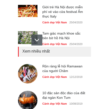
Giới trẻ Hà Nội được miễn
phí vé vào cửa festival Ẩm
thực Italy
Cảnh đẹp Việt Nam
25/04/2020
Tam giác mạch khoe sắc
bên bờ hồ Hà Nội
Cảnh đẹp Việt Nam
25/04/2020
Xem nhiều nhất
Bán đảo Sơn Trà sẽ là khu
du lịch quốc gia
Cảnh đẹp Việt Nam
Rộn ràng lễ hội Ramawan
24/04/2020
của người Chăm
Những món ăn đồng quê
Cảnh đẹp Việt Nam
12/12/2018
dân dã ở Sài Gòn
Cảnh đẹp Việt Nam
25/04/2020
10 đặc sản độc đáo của đất
đại ngàn Kon Tum
Cảnh đẹp Việt Nam
10/08/2019