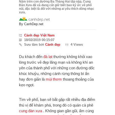
Nằm trên con đường Ba Tháng Hai tấp nập, Cung
Đàn Xưa đã và đang cất giữ biết bao ký ức về phố
núi, đặc biệt là đối với những ai yêu thích dòng nhạc
xưa.
By
CanhDep.net
Cảnh đẹp Việt Nam
18/02/2019 00:15:07
Sưu tầm bởi
Cảnh đẹp
4 Views
Du khách đến
đà lạt
thường không khỏi xao
lòng trước vẻ đẹp lãng mạn và không khí an
yên của thành phố với những con đường dốc
khúc khuỷu, những cánh rừng thông bí ẩn
hay đơn giản là
mùi thơm
thoang thoảng
của
kẹo ngọt
.
Tìm về phố, bạn sẽ bắt gặp rất nhiều địa điểm
thú vị để khám phá, trong đó có quán cà phê
cung đàn xưa
. Không gian gần gũi, ấm cúng