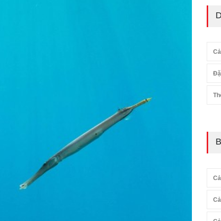
D
Cả
Đặ
Th
B
Cả
Cả