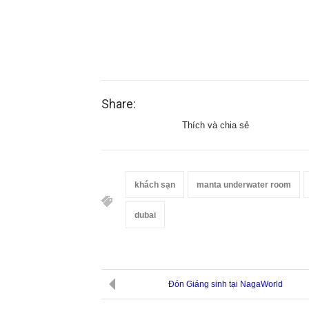
Share:
Thích và chia sẻ
khách sạn
manta underwater room
dubai
Đón Giáng sinh tại NagaWorld