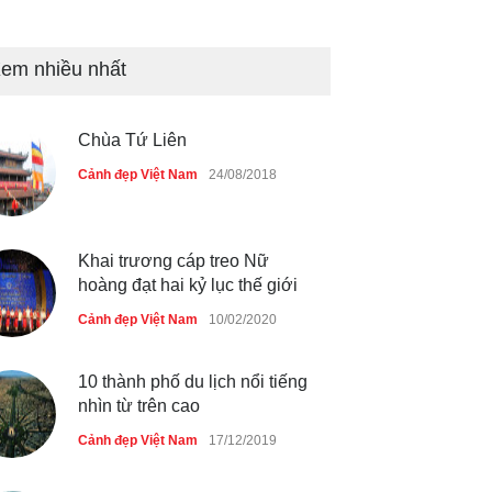
Tam giác mạch khoe sắc bên
bờ hồ Hà Nội
em nhiều nhất
Cảnh đẹp Việt Nam
25/04/2020
Chùa Tứ Liên
Bán đảo Sơn Trà sẽ là khu
du lịch quốc gia
Cảnh đẹp Việt Nam
24/08/2018
Cảnh đẹp Việt Nam
24/04/2020
Khai trương cáp treo Nữ
hoàng đạt hai kỷ lục thế giới
Cảnh đẹp Việt Nam
10/02/2020
10 thành phố du lịch nổi tiếng
nhìn từ trên cao
Cảnh đẹp Việt Nam
17/12/2019