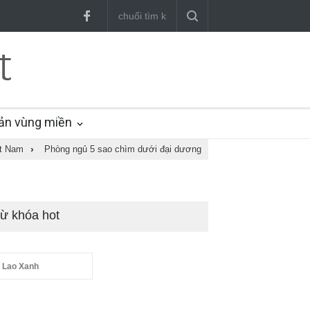
ản vùng miền
ệt Nam
›
Phòng ngủ 5 sao chìm dưới đại dương
ừ khóa hot
 Lao Xanh