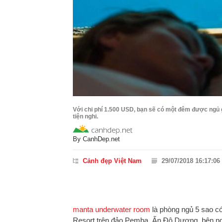
Với chi phí 1.500 USD, bạn sẽ có một đêm được ngủ 
tiện nghi.
By
CanhDep.net
Cảnh đẹp Việt Nam
29/07/2018 16:17:06
manta underwater room
là phòng ngủ 5 sao có
Resort trên đảo Pemba, Ấn Độ Dương, bên ngo