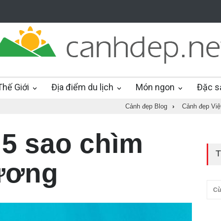
hế Giới
Địa điểm du lịch
Món ngon
Đặc s
Cảnh đẹp Blog
›
Cảnh đẹp Vi
5 sao chìm
T
ương
Cù