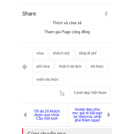
Share:
Thích và chia sẻ
Tham gia Page cộng đồng
visa
khách mỹ
tăng lệ phí
phí visa
khách du lịch
thị thực
miễn thị thức
Cảnh đẹp Việt Nam
Hostel đẹp như
Tối đa 20 khách
mơ, giá rẻ bất ngờ
được qua chùa
tại Valencia: phải
Cầu một lượt
ghé thăm ngay!
Cùng chuyên mục