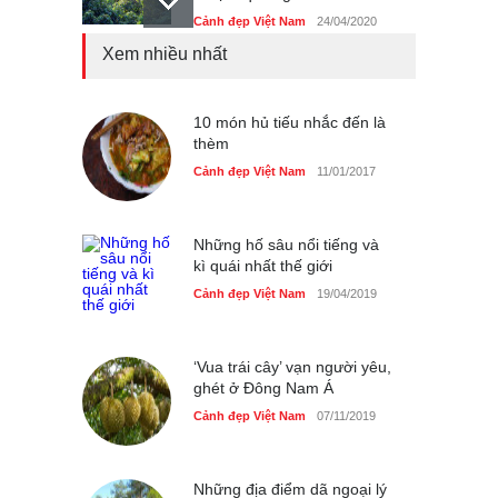
Cảnh đẹp Việt Nam
24/04/2020
Xem nhiều nhất
Những món ăn đồng quê
dân dã ở Sài Gòn
Cảnh đẹp Việt Nam
10 món hủ tiếu nhắc đến là
25/04/2020
thèm
Nhiều hoạt động tôn vinh
Cảnh đẹp Việt Nam
11/01/2017
nhà giáo tại Đầm Sen
Cảnh đẹp Việt Nam
25/04/2020
Những hố sâu nổi tiếng và
kì quái nhất thế giới
Cảnh đẹp Việt Nam
19/04/2019
‘Vua trái cây’ vạn người yêu,
ghét ở Đông Nam Á
Cảnh đẹp Việt Nam
07/11/2019
Những địa điểm dã ngoại lý