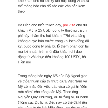
khó khăn cho họ khi ký kết hợp đồng vì chưa
thể thông báo cho đối tác các văn bản kèm
theo.
Bà Hiền cho biết, trước đây,
phí visa
cho du
khách Mỹ là 25 USD, công ty thường trả chi
phí này nhằm thu hút khách. "Phí visa tăng
không được báo trước trong khi hợp đồng đã
ký, buộc công ty phải bù lỗ thêm phần còn lại,
mà lợi nhuận trên mỗi đầu khách chỉ dao
động từ vài chục đến khoảng 100 USD", bà
Hiền nói.
Trong thông báo ngày 6/5 của Bộ Ngoại giao
về thỏa thuận cấp thị thực giữa Việt Nam và
Mỹ có nhắc đến việc cấp visa có giá trị "đến
một năm" cho công dân Mỹ. Theo ông
Nguyễn Quý Phương, Vụ trưởng Vụ lữ hành
(Tổng cục Du lịch), điều này có thể đã khiến
các công ty du lịch hiểu rằng visa được cấp