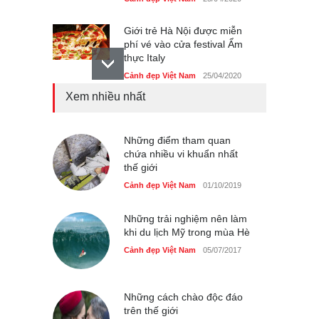
Giới trẻ Hà Nội được miễn
phí vé vào cửa festival Ẩm
thực Italy
Cảnh đẹp Việt Nam
25/04/2020
Xem nhiều nhất
Tam giác mạch khoe sắc
bên bờ hồ Hà Nội
Cảnh đẹp Việt Nam
Những điểm tham quan
25/04/2020
chứa nhiều vi khuẩn nhất
thế giới
Bán đảo Sơn Trà sẽ là khu
du lịch quốc gia
Cảnh đẹp Việt Nam
01/10/2019
Cảnh đẹp Việt Nam
24/04/2020
Những trải nghiệm nên làm
khi du lịch Mỹ trong mùa Hè
Cảnh đẹp Việt Nam
05/07/2017
Những cách chào độc đáo
trên thế giới