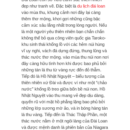
đẹp như tranh vẽ. Đặc biệt là
du lịch đài loan
vào mùa thu, khung cảnh nơi đây lại càng
thêm thơ mộng, khơi gợi những cũng bậc
cảm xúc sâu lắng nhất trong lòng người. Nếu
là một người yêu thiên nhiên bạn chắn chắn
không thể bỏ qua công viên quốc gia Taroko-
khu sinh thái khổng lồ với các hẻm núi hùng
vĩ uy nghi, vách đá dựng đứng, thung lũng và
thác nước thơ mộng. vào mùa thu núi non nơi
đây càng hữu tình hơn khi được bao phủ bởi
những tán lá thu từ vàng rực đến đỏ thẵm.
Tiếp đó là Hồ Nhật Nguyệt – biểu tượng của
thiên nhiên xứ Đài và được ví như một “chảo
nước” khổng lồ treo giữa bốn bề núi non. Hồ
Nhật Nguyệt vào thu mang vẻ đẹp dịu dàng,
quyến rũ với mặt hồ phẳng lặng bao phủ bởi
những lớp sương mờ ảo, và in bóng hàng tán
lá thu vàng. Tiếp đến là Thác Thập Phần, một
thác nước nằm ở một ngôi làng của Đài Loan
và được mệnh danh là phiên bản của Niagara