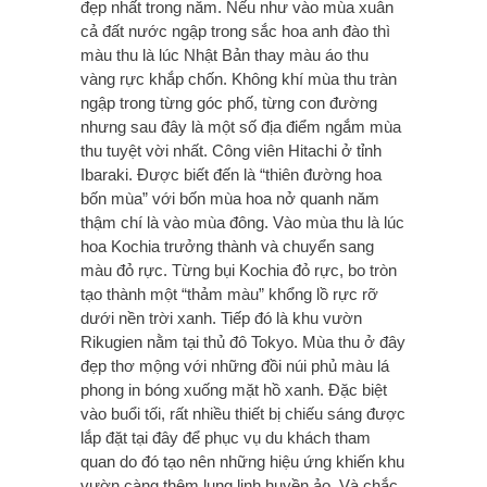
đẹp nhất trong năm. Nếu như vào mùa xuân
cả đất nước ngập trong sắc hoa anh đào thì
màu thu là lúc Nhật Bản thay màu áo thu
vàng rực khắp chốn. Không khí mùa thu tràn
ngập trong từng góc phố, từng con đường
nhưng sau đây là một số địa điểm ngắm mùa
thu tuyệt vời nhất. Công viên Hitachi ở tỉnh
Ibaraki. Được biết đến là “thiên đường hoa
bốn mùa” với bốn mùa hoa nở quanh năm
thậm chí là vào mùa đông. Vào mùa thu là lúc
hoa Kochia trưởng thành và chuyển sang
màu đỏ rực. Từng bụi Kochia đỏ rực, bo tròn
tạo thành một “thảm màu” khổng lồ rực rỡ
dưới nền trời xanh. Tiếp đó là khu vườn
Rikugien nằm tại thủ đô Tokyo. Mùa thu ở đây
đẹp thơ mộng với những đồi núi phủ màu lá
phong in bóng xuống mặt hồ xanh. Đặc biệt
vào buổi tối, rất nhiều thiết bị chiếu sáng được
lắp đặt tại đây để phục vụ du khách tham
quan do đó tạo nên những hiệu ứng khiến khu
vườn càng thêm lung linh huyền ảo. Và chắc