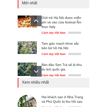
Mới nhất
Giới trẻ Hà Nội được miễn
phí vé vào cửa festival Ẩm
thực Italy
Cảnh đẹp Việt Nam
25/04/2020
Tam giác mạch khoe sắc
bên bờ hồ Hà Nội
Cảnh đẹp Việt Nam
25/04/2020
Bán đảo Sơn Trà sẽ là khu
du lịch quốc gia
Cảnh đẹp Việt Nam
24/04/2020
Xem nhiều nhất
Những món ăn đồng quê
dân dã ở Sài Gòn
Cảnh đẹp Việt Nam
Hai khách sạn ở Nha Trang
25/04/2020
và Phú Quốc bị thu hồi sao