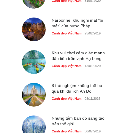
Nhiều hoạt động tôn vinh
Cảnh đẹp Việt Nam
31/03/2020
nhà giáo tại Đầm Sen
Cảnh đẹp Việt Nam
25/04/2020
Narbonne: khu nghỉ mát “bí
mật” của nước Pháp
Cảnh đẹp Việt Nam
25/02/2019
Khu vui chơi cảm giác mạnh
đầu tiên trên vịnh Hạ Long
Cảnh đẹp Việt Nam
13/01/2020
8 trải nghiệm không thể bỏ
qua khi du lịch Ấn Độ
Cảnh đẹp Việt Nam
03/11/2016
Những tấm bản đồ sáng tạo
trên thế giới
Cảnh đẹp Việt Nam
30/07/2019