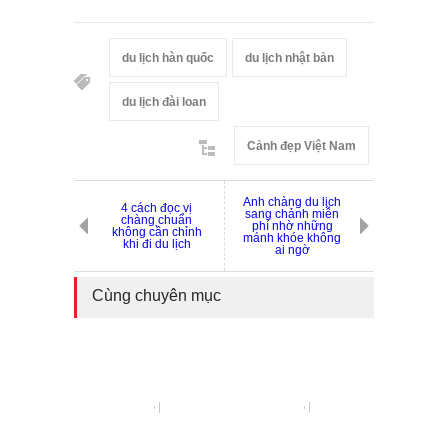
du lịch hàn quốc
du lịch nhật bản
du lịch đài loan
Cảnh đẹp Việt Nam
Anh chàng du lịch
4 cách đọc vị
sang chảnh miễn
chàng chuẩn
phí nhờ những
không cần chỉnh
mánh khóe không
khi đi du lịch
ai ngờ
Cùng chuyên mục