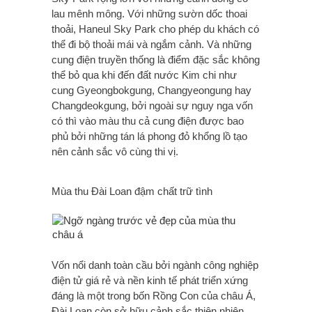
lau mênh mông. Với những sườn dốc thoai
thoải, Haneul Sky Park cho phép du khách có
thể đi bộ thoải mái và ngắm cảnh. Và những
cung điện truyền thống là điểm đặc sắc không
thể bỏ qua khi đến đất nước Kim chi như
cung Gyeongbokgung, Changyeongung hay
Changdeokgung, bởi ngoài sự nguy nga vốn
có thì vào màu thu cả cung điện được bao
phủ bởi những tán lá phong đỏ khổng lồ tạo
nên cảnh sắc vô cùng thi vị.
Mùa thu Đài Loan đậm chất trữ tình
Vốn nổi danh toàn cầu bởi ngành công nghiệp
điện tử giá rẻ và nền kinh tế phát triển xứng
đáng là một trong bốn Rồng Con của châu Á,
Đài Loan còn sở hữu cảnh sắc thiên nhiên