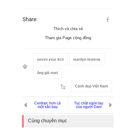
Share:
Thích và chia sẻ
Tham gia Page cộng đồng
seven year itch
marilyn monroe
ông già noel
Cảnh đẹp Việt Nam
Centrair, hơn cả
Tục chặt ngón tay
một sân bay
của người Dani
Cùng chuyên mục