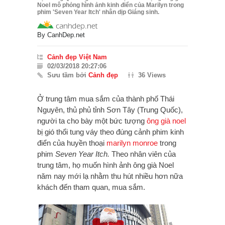
Noel mô phỏng hình ảnh kinh điển của Marilyn trong
phim 'Seven Year Itch' nhân dịp Giáng sinh.
By
CanhDep.net
Cảnh đẹp Việt Nam
02/03/2018 20:27:06
Sưu tầm bởi
Cảnh đẹp
36 Views
Ở trung tâm mua sắm của thành phố Thái
Nguyên, thủ phủ tỉnh Sơn Tây (Trung Quốc),
người ta cho bày một bức tượng
ông già noel
bị gió thổi tung váy theo đúng cảnh phim kinh
điển của huyền thoại
marilyn monroe
trong
phim
Seven Year Itch.
Theo nhân viên của
trung tâm, họ muốn hình ảnh ông già Noel
năm nay mới lạ nhằm thu hút nhiều hơn nữa
khách đến tham quan, mua sắm.