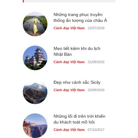
Những món ăn đồng quê
dân dã ở Sài Gòn
Cảnh đẹp Việt Nam
Những trang phục truyền
25/04/2020
thống ấn tượng của châu Á
Nhiều hoạt động tôn vinh
Cảnh đẹp Việt Nam
22/07/2018
nhà giáo tại Đầm Sen
Cảnh đẹp Việt Nam
25/04/2020
Mẹo tiết kiệm khi du lịch
Nhật Bản
Cảnh đẹp Việt Nam
31/08/2016
Đẹp như cảnh sắc Sicily
Cảnh đẹp Việt Nam
20/09/2016
Những lối đi trên trời khiến
du khách toát mồ hôi
Cảnh đẹp Việt Nam
07/10/2017