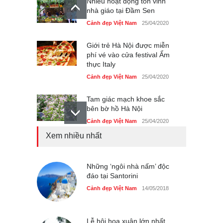
Nhiều hoạt động tôn vinh
nhà giáo tại Đầm Sen
Cảnh đẹp Việt Nam
25/04/2020
Giới trẻ Hà Nội được miễn
phí vé vào cửa festival Ẩm
thực Italy
Cảnh đẹp Việt Nam
25/04/2020
Tam giác mạch khoe sắc
bên bờ hồ Hà Nội
Cảnh đẹp Việt Nam
25/04/2020
Xem nhiều nhất
Bán đảo Sơn Trà sẽ là khu
du lịch quốc gia
Cảnh đẹp Việt Nam
Những ‘ngôi nhà nấm’ độc
24/04/2020
đáo tại Santorini
Những món ăn đồng quê
Cảnh đẹp Việt Nam
14/05/2018
dân dã ở Sài Gòn
Cảnh đẹp Việt Nam
25/04/2020
Lễ hội hoa xuân lớn nhất