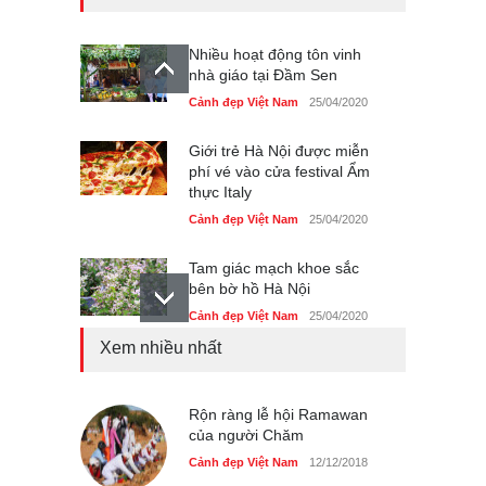
Nhiều hoạt động tôn vinh
nhà giáo tại Đầm Sen
Cảnh đẹp Việt Nam
25/04/2020
Giới trẻ Hà Nội được miễn
phí vé vào cửa festival Ẩm
thực Italy
Cảnh đẹp Việt Nam
25/04/2020
Tam giác mạch khoe sắc
bên bờ hồ Hà Nội
Cảnh đẹp Việt Nam
25/04/2020
Xem nhiều nhất
Bán đảo Sơn Trà sẽ là khu
du lịch quốc gia
Cảnh đẹp Việt Nam
Rộn ràng lễ hội Ramawan
24/04/2020
của người Chăm
Những món ăn đồng quê
Cảnh đẹp Việt Nam
12/12/2018
dân dã ở Sài Gòn