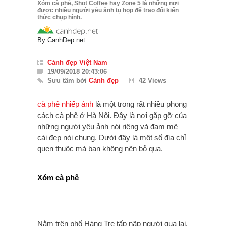
Xóm cà phê, Shot Coffee hay Zone 5 là những nơi
được nhiều người yêu ảnh tụ họp để trao đổi kiến
thức chụp hình.
By
CanhDep.net
Cảnh đẹp Việt Nam
19/09/2018 20:43:06
Sưu tầm bởi
Cảnh đẹp
42 Views
cà phê
nhiếp ảnh
là một trong rất nhiều phong
cách cà phê ở Hà Nội. Đây là nơi gặp gỡ của
những người yêu ảnh nói riêng và đam mê
cái đẹp nói chung. Dưới đây là một số địa chỉ
quen thuộc mà bạn không nên bỏ qua.
Xóm cà phê
Nằm trên phố Hàng Tre tấp nập người qua lại,