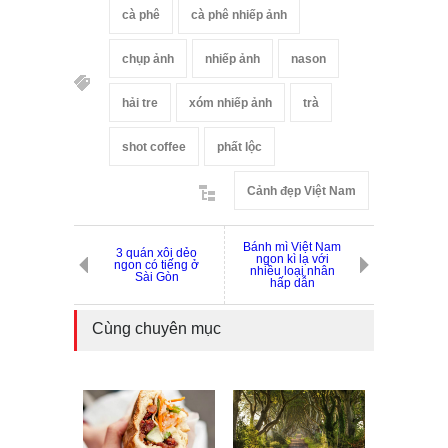
cà phê
cà phê nhiếp ảnh
chụp ảnh
nhiếp ảnh
nason
hải tre
xóm nhiếp ảnh
trà
shot coffee
phất lộc
Cảnh đẹp Việt Nam
Bánh mì Việt Nam
3 quán xôi dẻo
ngon kì lạ với
ngon có tiếng ở
nhiều loại nhân
Sài Gòn
hấp dẫn
Cùng chuyên mục