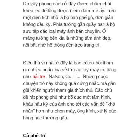
Do vậy phong cách ở đây được chăm chút
khéo léo để lồng được niềm đam mê ấy. Trên
một diện tích nhỏ là bộ bàn ghế gỗ, đơn giản
không cầu kỳ. Phía tường gần quầy bar là bộ
sưu tập các loại máy ảnh bán chuyên. Ở
mảng tường bên kia là những tấm ảnh đẹp,
nổi bật nhờ hệ thống đèn treo trang trí.
Điều thú vị nhất ở đây là bạn có cơ hội tham
gia nhiều buổi chia sẻ từ các tay máy có tiếng
như
hải tre
, NaSon, Cu Tí... Những cuộc
chuyện trò này không quá cứng nhắc mà gần
gũi khiến người tham gia thích thú. Các chủ
đề rất phong phú như bố cục một tấm hình,
khâu hậu kỳ của ảnh cho tới các vấn đề "khó
nhằn" hơn như chọn máy, ống kính, xử lý các
hỏng hóc thường gặp.
Cà phê Trí