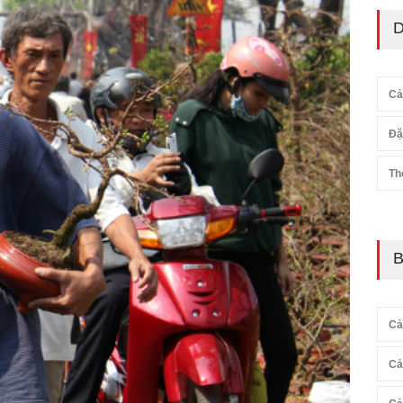
D
Cả
Đặ
Th
B
Cả
Cả