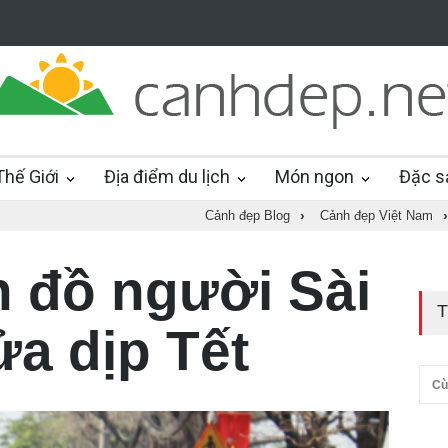
hế Giới
Địa điểm du lịch
Món ngon
Đặc s
Cảnh đẹp Blog
›
Cảnh đẹp Việt Nam
›
 đồ người Sài
T
a dịp Tết
Cù