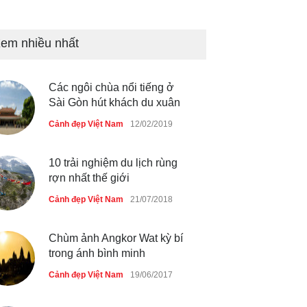
Bán đảo Sơn Trà sẽ là khu
du lịch quốc gia
em nhiều nhất
Cảnh đẹp Việt Nam
24/04/2020
Các ngôi chùa nổi tiếng ở
Những món ăn đồng quê dân
Sài Gòn hút khách du xuân
dã ở Sài Gòn
Cảnh đẹp Việt Nam
12/02/2019
Cảnh đẹp Việt Nam
25/04/2020
10 trải nghiệm du lịch rùng
rợn nhất thế giới
Cảnh đẹp Việt Nam
21/07/2018
Chùm ảnh Angkor Wat kỳ bí
trong ánh bình minh
Cảnh đẹp Việt Nam
19/06/2017