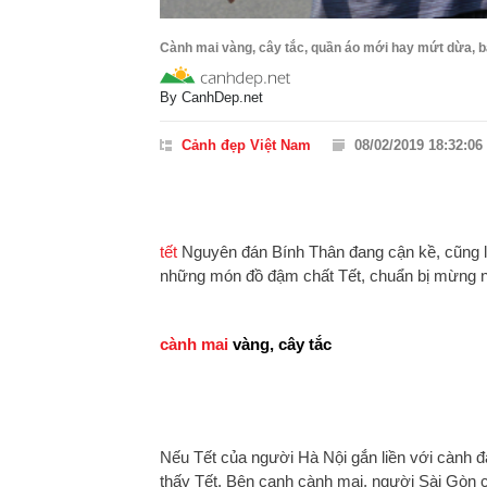
Cành mai vàng, cây tắc, quần áo mới hay mứt dừa, ba
By
CanhDep.net
Cảnh đẹp Việt Nam
08/02/2019 18:32:06
tết
Nguyên đán Bính Thân đang cận kề, cũng l
những món đồ đậm chất Tết, chuẩn bị mừng n
cành mai
vàng, cây tắc
Nếu Tết của người Hà Nội gắn liền với cành đ
thấy Tết. Bên cạnh cành mai, người Sài Gòn cò