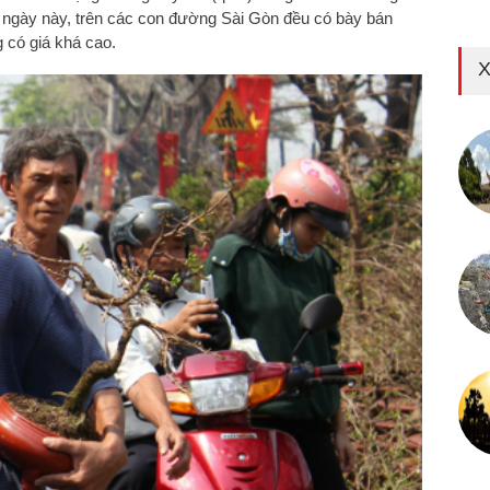
g ngày này, trên các con đường Sài Gòn đều có bày bán
g có giá khá cao.
X