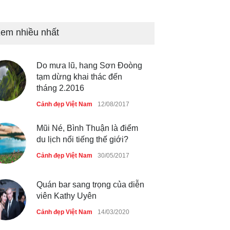
Bán đảo Sơn Trà sẽ là khu
du lịch quốc gia
em nhiều nhất
Cảnh đẹp Việt Nam
24/04/2020
Do mưa lũ, hang Sơn Đoòng
Những món ăn đồng quê dân
tạm dừng khai thác đến
dã ở Sài Gòn
tháng 2.2016
Cảnh đẹp Việt Nam
25/04/2020
Cảnh đẹp Việt Nam
12/08/2017
Mũi Né, Bình Thuận là điểm
du lịch nổi tiếng thế giới?
Cảnh đẹp Việt Nam
30/05/2017
Quán bar sang trọng của diễn
viên Kathy Uyên
Cảnh đẹp Việt Nam
14/03/2020