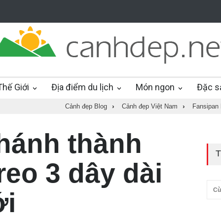
hế Giới
Địa điểm du lịch
Món ngon
Đặc s
Cảnh đẹp Blog
›
Cảnh đẹp Việt Nam
›
Fansipan 
hánh thành
T
reo 3 dây dài
Cù
ới