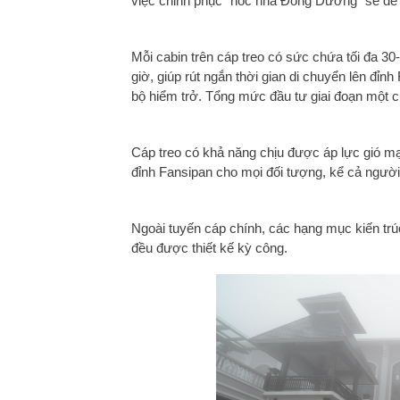
việc chinh phục "nóc nhà Đông Dương" sẽ dễ
Mỗi cabin trên cáp treo có sức chứa tối đa 3
giờ, giúp rút ngắn thời gian di chuyển lên đỉ
bộ hiểm trở. Tổng mức đầu tư giai đoạn một củ
Cáp treo có khả năng chịu được áp lực gió mạ
đỉnh Fansipan cho mọi đối tượng, kể cả người 
Ngoài tuyến cáp chính, các hạng mục kiến tr
đều được thiết kế kỳ công.