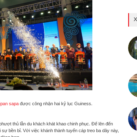
X
sipan sapa
được công nhận hai kỷ lục Guiness.
phượt thủ lẫn du khách khát khao chinh phục. Để lên đến
i sự bền bỉ.
Với việc khánh thành tuyến cáp treo ba dây này,