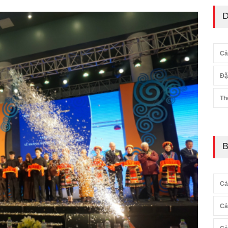
D
Cả
Đặ
Th
B
Cả
Cả