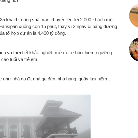
 dàng hơn.
0-35 khách, công suất vận chuyển lên tới 2.000 khách một
nh Fansipan xuống còn 15 phút, thay vì 2 ngày đi bằng đường
a tổ hợp dự án là 4.400 tỷ đồng.
nh và thời tiết khắc nghiệt, mở ra cơ hội chiêm ngưỡng
cao tuổi và trẻ em.
úc như nhà ga đi, nhà ga đến, nhà hàng, quầy lưu niệm…