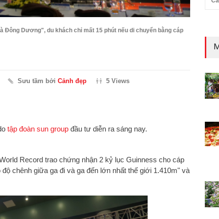
Cả
nhà Đông Dương", du khách chỉ mất 15 phút nếu di chuyển bằng cáp
M
Sưu tầm bởi
Cảnh đẹp
5 Views
do
tập đoàn sun group
đầu tư diễn ra sáng nay.
ess World Record trao chứng nhận 2 kỷ lục Guinness cho cáp
 độ chênh giữa ga đi và ga đến lớn nhất thế giới 1.410m" và