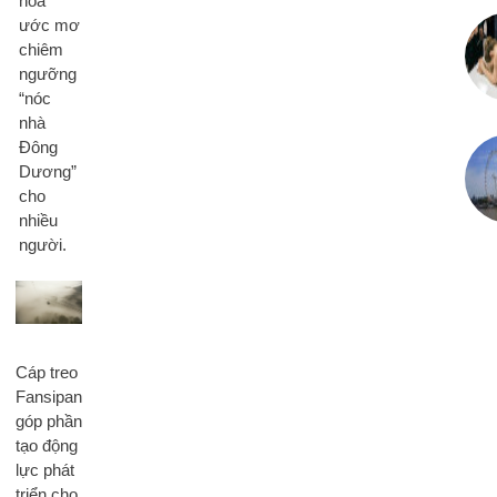
hóa
ước mơ
chiêm
ngưỡng
“nóc
nhà
Đông
Dương”
cho
nhiều
người.
Cáp treo
Fansipan
góp phần
tạo động
lực phát
triển cho