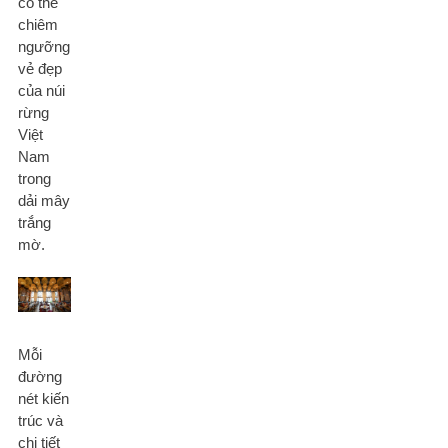
có thể
chiêm
ngưỡng
vẻ đẹp
của núi
rừng
Việt
Nam
trong
dải mây
trắng
mờ.
Mỗi
đường
nét kiến
trúc và
chi tiết