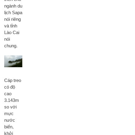
ngành du
lịch Sapa
nói riêng
và tỉnh
Lào Cai
nói
chung.
Cáp treo
có độ
cao
3.143m
so với
mực
nước
biển,
khởi