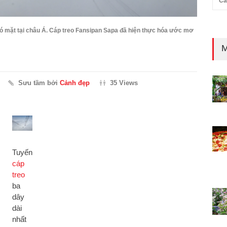
Cả
n có mặt tại châu Á. Cáp treo Fansipan Sapa đã hiện thực hóa ước mơ
M
Sưu tầm bởi
Cảnh đẹp
35 Views
Tuyến
cáp
treo
ba
dây
dài
nhất