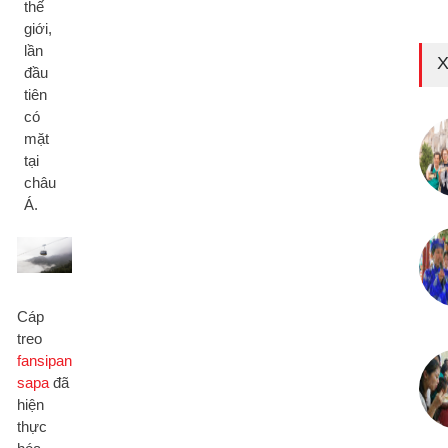
thế
giới,
lần
X
đầu
tiên
có
mặt
tại
châu
Á.
Cáp
treo
fansipan
sapa
đã
hiện
thực