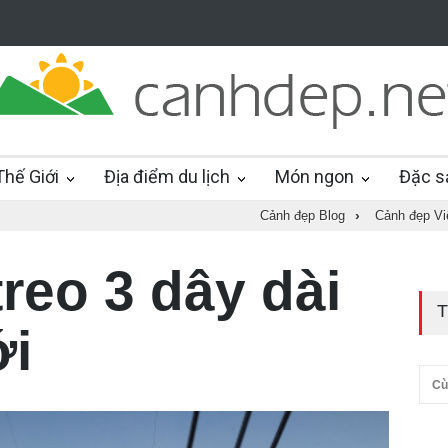
hế Giới
Địa điểm du lịch
Món ngon
Đặc s
Cảnh đẹp Blog
›
Cảnh đẹp V
reo 3 dây dài
T
ới
Cù