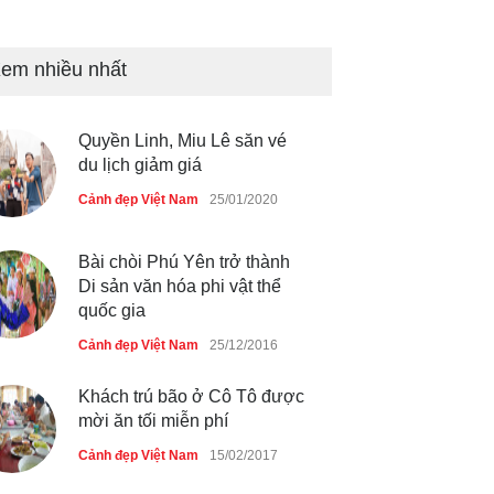
Bán đảo Sơn Trà sẽ là khu
du lịch quốc gia
em nhiều nhất
Cảnh đẹp Việt Nam
24/04/2020
Quyền Linh, Miu Lê săn vé
Những món ăn đồng quê dân
du lịch giảm giá
dã ở Sài Gòn
Cảnh đẹp Việt Nam
25/01/2020
Cảnh đẹp Việt Nam
25/04/2020
Bài chòi Phú Yên trở thành
Di sản văn hóa phi vật thể
quốc gia
Cảnh đẹp Việt Nam
25/12/2016
Khách trú bão ở Cô Tô được
mời ăn tối miễn phí
Cảnh đẹp Việt Nam
15/02/2017