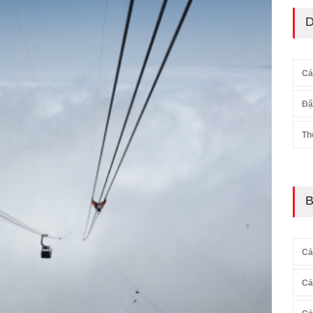
D
Cả
Đặ
Th
B
Cả
Cả