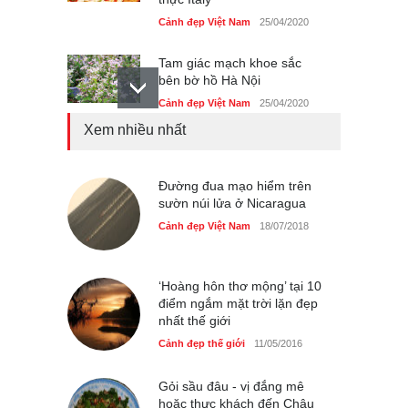
Cảnh đẹp Việt Nam
25/04/2020
Tam giác mạch khoe sắc
bên bờ hồ Hà Nội
Cảnh đẹp Việt Nam
25/04/2020
Xem nhiều nhất
Bán đảo Sơn Trà sẽ là khu
du lịch quốc gia
Cảnh đẹp Việt Nam
Đường đua mạo hiểm trên
24/04/2020
sườn núi lửa ở Nicaragua
Những món ăn đồng quê
Cảnh đẹp Việt Nam
18/07/2018
dân dã ở Sài Gòn
Cảnh đẹp Việt Nam
25/04/2020
‘Hoàng hôn thơ mộng’ tại 10
điểm ngắm mặt trời lặn đẹp
nhất thế giới
Cảnh đẹp thế giới
11/05/2016
Gỏi sầu đâu - vị đắng mê
hoặc thực khách đến Châu