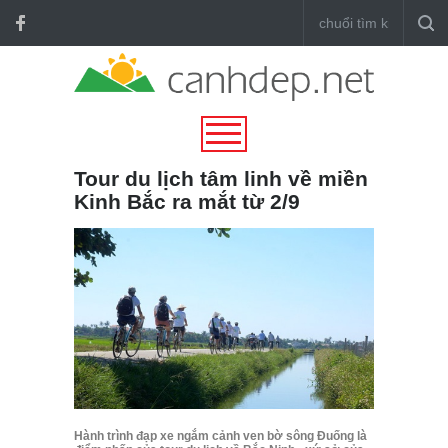
Tour du lịch tâm linh về miền
Kinh Bắc ra mắt từ 2/9
Hành trình đạp xe ngắm cảnh ven bờ sông Đuống là