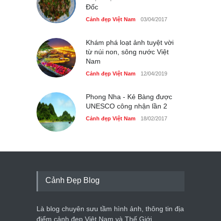
Đốc
Cảnh đẹp Việt Nam
03/04/2017
Khám phá loạt ảnh tuyệt vời
từ núi non, sông nước Việt
Nam
Cảnh đẹp Việt Nam
12/04/2019
Phong Nha - Kẻ Bàng được
UNESCO công nhận lần 2
Cảnh đẹp Việt Nam
18/02/2017
Cảnh Đẹp Blog
Là blog chuyên sưu tầm hình ảnh, thông tin địa
điểm cảnh đẹp Việt Nam và Thế Giới