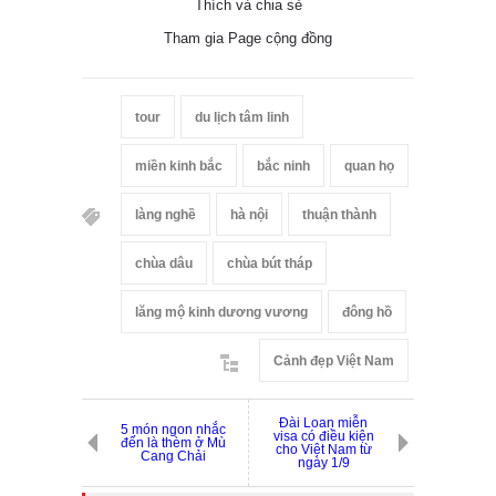
Thích và chia sẻ
Tham gia Page cộng đồng
tour
du lịch tâm linh
miền kinh bắc
bắc ninh
quan họ
làng nghề
hà nội
thuận thành
chùa dâu
chùa bút tháp
lăng mộ kinh dương vương
đông hồ
Cảnh đẹp Việt Nam
Đài Loan miễn
5 món ngon nhắc
visa có điều kiện
đến là thèm ở Mù
cho Việt Nam từ
Cang Chải
ngày 1/9