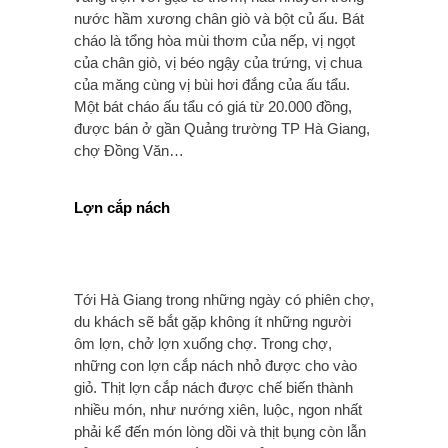
nước hầm xương chân giò và bột củ ấu. Bát
cháo là tổng hòa mùi thơm của nếp, vị ngọt
của chân giò, vị béo ngậy của trứng, vị chua
của măng cùng vị bùi hơi đắng của ấu tẩu.
Một bát cháo ấu tẩu có giá từ 20.000 đồng,
được bán ở gần Quảng trường TP Hà Giang,
chợ Đồng Văn…
Lợn cắp nách
Tới Hà Giang trong những ngày có phiên chợ,
du khách sẽ bắt gặp không ít những người
ôm lợn, chở lợn xuống chợ. Trong chợ,
những con lợn cắp nách nhỏ được cho vào
giỏ. Thịt lợn cắp nách được chế biến thành
nhiều món, như nướng xiên, luộc, ngon nhất
phải kể đến món lòng dồi và thịt bụng còn lẫn