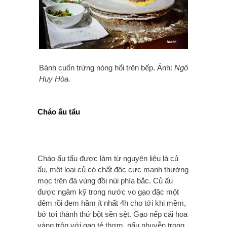
Bánh cuốn trứng nóng hổi trên bếp. Ảnh:
Ngô
Huy Hòa.
Cháo ấu tẩu
Cháo ấu tẩu được làm từ nguyên liệu là củ
ấu, một loại củ có chất độc cực mạnh thường
mọc trên đá vùng đồi núi phía bắc. Củ ấu
được ngâm kỹ trong nước vo gạo đặc một
đêm rồi đem hầm ít nhất 4h cho tới khi mềm,
bở tơi thành thứ bột sền sệt. Gạo nếp cái hoa
vàng trộn với gạo tẻ thơm, nấu nhuyễn trong