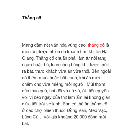
Thắng cố
Mang đậm nét văn hóa vùng cao,
thắng cố
là
món ăn được nhiều du khách tìm khi tới Hà
Giang. Thắng cố chuẩn phải làm từ nội tạng
ngựa hoặc bò, luôn nóng bỏng khi được múc
ra bát, thực khách vừa ăn vừa thổi. Bên ngoài
có thêm muối hoặc bột canh, khi ăn mới
chấm cho vừa miệng mỗi người. Mùi thơm
của thảo quả, hạt dổi và củ sả, ớt, tiêu quyện
với vị béo ngậy của thịt làm ấm lại không gian
giữa tiết trời se lạnh. Bạn có thể ăn thắng cố
ở các chợ phiên thuộc Đồng Văn, Mèo Vạc,
Lũng Cú… với giá khoảng 20.000 đồng một
bát.