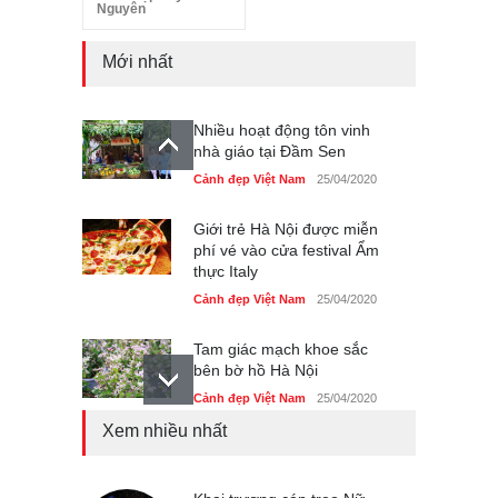
Nguyên
Mới nhất
Nhiều hoạt động tôn vinh
nhà giáo tại Đầm Sen
Cảnh đẹp Việt Nam
25/04/2020
Giới trẻ Hà Nội được miễn
phí vé vào cửa festival Ẩm
thực Italy
Cảnh đẹp Việt Nam
25/04/2020
Tam giác mạch khoe sắc
bên bờ hồ Hà Nội
Cảnh đẹp Việt Nam
25/04/2020
Xem nhiều nhất
Bán đảo Sơn Trà sẽ là khu
du lịch quốc gia
Cảnh đẹp Việt Nam
24/04/2020