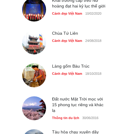
Khai trương cáp treo Nữ
hoàng đạt hai kỷ lục thế giới
Những món ăn đồng quê
Cảnh đẹp Việt Nam
10/02/2020
dân dã ở Sài Gòn
Cảnh đẹp Việt Nam
25/04/2020
Chùa Tứ Liên
Cảnh đẹp Việt Nam
24/08/2018
Làng gốm Bàu Trúc
Cảnh đẹp Việt Nam
18/10/2018
Đất nước Mặt Trời mọc với
15 phong tục riêng và khác
lạ
Thông tin du lịch
30/06/2016
Tàu hỏa chạy xuyên dãy