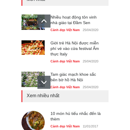
Nhiều hoạt động tôn vinh
nhà giáo tại Đầm Sen
Cảnh đẹp Việt Nam
25/04/2020
Giới trẻ Hà Nội được miễn
phí vé vào cửa festival Ẩm
thực Italy
Cảnh đẹp Việt Nam
25/04/2020
Tam giác mạch khoe sắc
bên bờ hồ Hà Nội
Cảnh đẹp Việt Nam
25/04/2020
Xem nhiều nhất
Bán đảo Sơn Trà sẽ là khu
du lịch quốc gia
Cảnh đẹp Việt Nam
10 món hủ tiếu nhắc đến là
24/04/2020
thèm
Những món ăn đồng quê
Cảnh đẹp Việt Nam
11/01/2017