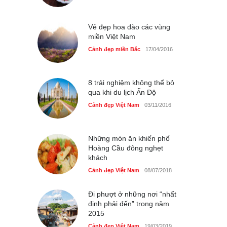
dân dã ở Sài Gòn
Cảnh đẹp Việt Nam
25/04/2020
Vẻ đẹp hoa đào các vùng
miền Việt Nam
Cảnh đẹp miền Bắc
17/04/2016
8 trải nghiệm không thể bỏ
qua khi du lịch Ấn Độ
Cảnh đẹp Việt Nam
03/11/2016
Những món ăn khiến phố
Hoàng Cầu đông nghẹt
khách
Cảnh đẹp Việt Nam
08/07/2018
Đi phượt ở những nơi “nhất
định phải đến” trong năm
2015
Cảnh đẹp Việt Nam
19/03/2019