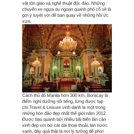
vật tôn giáo và nghệ thuật độc đáo. Những
chuyến xe ngựa du ngoạn quanh phố cổ sẽ là
gợi ý tuyệt vời để bạn quay về những hồi ức
xưa.
Cách thủ đô Manila hơn 300 km, Boracay là
điểm nghỉ dưỡng nổi tiếng, từng được tạp
chí Travel & Leisure vinh danh là một trong
những hòn đảo đẹp nhất thế giới năm 2012.
Được bao quanh bởi nhiều bãi biển lân cận
xinh đẹp với bờ cát dài thoai thoải, làn nước
xanh, đây quả thật là nơi lý tưởng để phơi