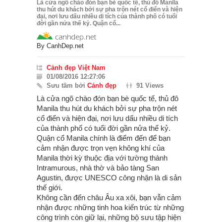
Là cửa ngõ chào đón bạn bè quốc tế, thủ đô Manila
thu hút du khách bởi sự pha trộn nét cổ điển và hiện
đại, nơi lưu dấu nhiều di tích của thành phố có tuổi
đời gần nửa thế kỷ. Quận cổ...
By
CanhDep.net
Cảnh đẹp Việt Nam
01/08/2016 12:27:06
Sưu tầm bởi
Cảnh đẹp
91 Views
Là cửa ngõ chào đón bạn bè quốc tế, thủ đô
Manila thu hút du khách bởi sự pha trộn nét
cổ điển và hiện đại, nơi lưu dấu nhiều di tích
của thành phố có tuổi đời gần nửa thế kỷ.
Quận cổ Manila chính là điểm đến để bạn
cảm nhận được trọn vẹn không khí của
Manila thời kỳ thuộc địa với tường thành
Intramurous, nhà thờ và bảo tàng San
Agustin, được UNESCO công nhận là di sản
thế giới.
Không cần đến châu Âu xa xôi, bạn vẫn cảm
nhận được những tinh hoa kiến trúc từ những
công trình còn giữ lại, những bộ sưu tập hiện