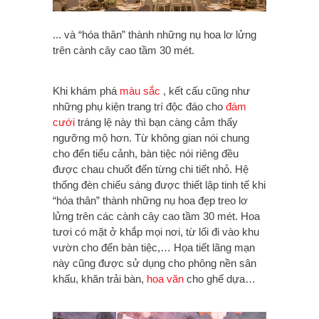
... và “hóa thân” thành những nụ hoa lơ lửng
trên cành cây cao tầm 30 mét.
Khi khám phá
màu sắc
, kết cấu cũng như
những phụ kiện trang trí độc đáo cho
đám
cưới
tráng lệ này thì bạn càng cảm thấy
ngưỡng mộ hơn. Từ không gian nói chung
cho đến tiểu cảnh, bàn tiệc nói riêng đều
được chau chuốt đến từng chi tiết nhỏ. Hệ
thống đèn chiếu sáng được thiết lập tinh tế khi
“hóa thân” thành những nụ hoa đẹp treo lơ
lửng trên các cành cây cao tầm 30 mét. Hoa
tươi có mặt ở khắp mọi nơi, từ lối đi vào khu
vườn cho đến bàn tiệc,… Họa tiết lãng mạn
này cũng được sử dụng cho phông nền sân
khấu, khăn trải bàn,
hoa văn
cho ghế dựa…