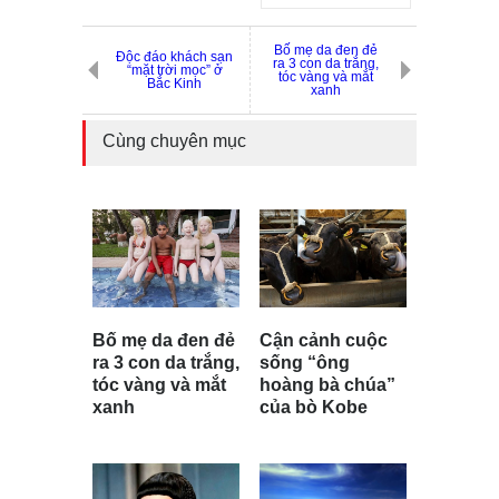
Bố mẹ da đen đẻ
Độc đáo khách sạn
ra 3 con da trắng,
“mặt trời mọc” ở
tóc vàng và mắt
Bắc Kinh
xanh
Cùng chuyên mục
Cận cảnh cuộc
Bố mẹ da đen đẻ
sống “ông
ra 3 con da trắng,
hoàng bà chúa”
tóc vàng và mắt
của bò Kobe
xanh