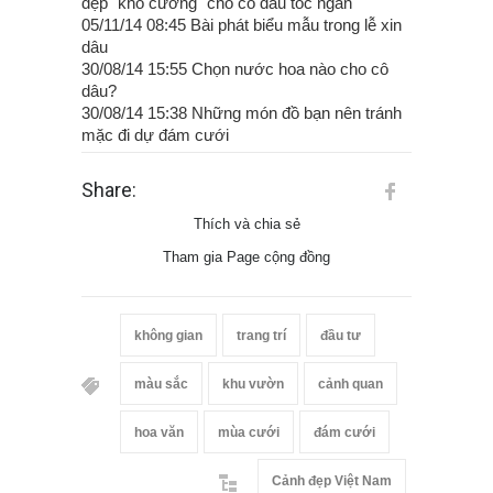
đẹp "khó cưỡng" cho cô dâu tóc ngắn
05/11/14 08:45 Bài phát biểu mẫu trong lễ xin
dâu
30/08/14 15:55 Chọn nước hoa nào cho cô
dâu?
30/08/14 15:38 Những món đồ bạn nên tránh
mặc đi dự đám cưới
Share:
Thích và chia sẻ
Tham gia Page cộng đồng
không gian
trang trí
đầu tư
màu sắc
khu vườn
cảnh quan
hoa văn
mùa cưới
đám cưới
Cảnh đẹp Việt Nam