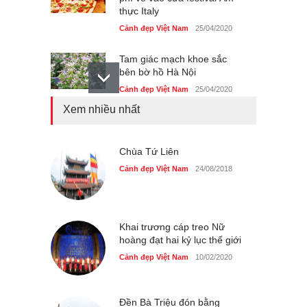
thực Italy
Cảnh đẹp Việt Nam
25/04/2020
Tam giác mạch khoe sắc
bên bờ hồ Hà Nội
Cảnh đẹp Việt Nam
25/04/2020
Xem nhiều nhất
Bán đảo Sơn Trà sẽ là khu
du lịch quốc gia
Cảnh đẹp Việt Nam
Chùa Tứ Liên
24/04/2020
Cảnh đẹp Việt Nam
24/08/2018
Những món ăn đồng quê
dân dã ở Sài Gòn
Cảnh đẹp Việt Nam
25/04/2020
Khai trương cáp treo Nữ
hoàng đạt hai kỷ lục thế giới
Cảnh đẹp Việt Nam
10/02/2020
Đền Bà Triệu đón bằng