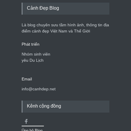
Cảnh đẹp Việt Nam
25/04/2020
Cảnh Đẹp Blog
Nhiều hoạt động tôn vinh
nhà giáo tại Đầm Sen
Là blog chuyên sưu tầm hình ảnh, thông tin địa
Cảnh đẹp Việt Nam
25/04/2020
điểm cảnh đẹp Việt Nam và Thế Giới
Phát triển
Nhóm sinh viên
yêu Du Lịch
Email
info@canhdep.net
Kênh cộng đồng
Ủng hộ Blog