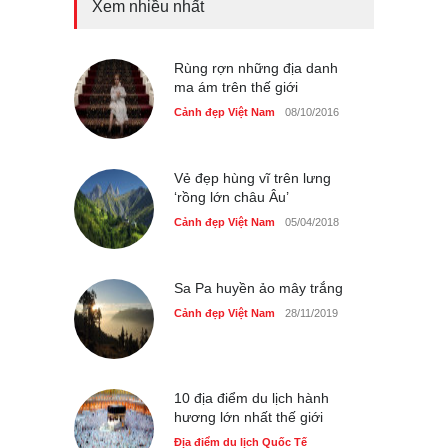
Xem nhiều nhất
Tam giác mạch khoe sắc
bên bờ hồ Hà Nội
Cảnh đẹp Việt Nam
Rùng rợn những địa danh
25/04/2020
ma ám trên thế giới
Bán đảo Sơn Trà sẽ là khu
Cảnh đẹp Việt Nam
08/10/2016
du lịch quốc gia
Cảnh đẹp Việt Nam
24/04/2020
Vẻ đẹp hùng vĩ trên lưng
‘rồng lớn châu Âu’
Cảnh đẹp Việt Nam
05/04/2018
Sa Pa huyền ảo mây trắng
Cảnh đẹp Việt Nam
28/11/2019
10 địa điểm du lịch hành
hương lớn nhất thế giới
Địa điểm du lịch Quốc Tế