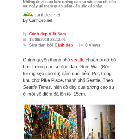
Những tín đồ của bức tường cao su sắc màu chỉ còn
vài ngày để tham quan điểm đến độc đáo này.
By
CanhDep.net
Cảnh đẹp Việt Nam
18/09/2019 22:13:01
Sưu tầm bởi
Cảnh đẹp
0 Views
Chính quyền thành phố
seattle
chuẩn bị dỡ bỏ
bức tường cao su độc đáo. Gum Wall (Bức
tường kẹo cao su) nằm cuối hẻm Pot, trong
khu chợ Pike Place, thành phố Seattle. Theo
Seattle Times
, hiện độ dày của tường cao su
ở một số điểm đã lên tới 15cm.