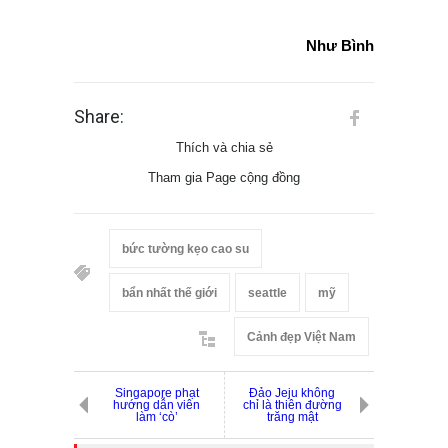
Như Bình
Share:
Thích và chia sẻ
Tham gia Page cộng đồng
bức tường kẹo cao su
bẩn nhất thế giới
seattle
mỹ
Cảnh đẹp Việt Nam
Singapore phạt
Đảo Jeju không
hướng dẫn viên
chỉ là thiên đường
làm ‘cò’
trăng mật