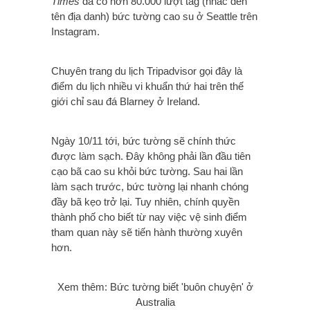
Times
đã có hơn 80.000 lượt tag (nhắc đến
tên địa danh) bức tường cao su ở Seattle trên
Instagram.
Chuyên trang du lịch Tripadvisor gọi đây là
điểm du lịch nhiều vi khuẩn thứ hai trên thế
giới chỉ sau đá Blarney ở Ireland.
Ngày 10/11 tới, bức tường sẽ chính thức
được làm sạch. Đây không phải lần đầu tiên
cạo bã cao su khỏi bức tường. Sau hai lần
làm sạch trước, bức tường lại nhanh chóng
đầy bã kẹo trở lại. Tuy nhiên, chính quyền
thành phố cho biết từ nay việc vệ sinh điểm
tham quan này sẽ tiến hành thường xuyên
hơn.
Xem thê
m: Bức tường biết 'buôn chuyện' ở
Australia