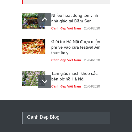
Nhiều hoạt động tôn vinh
nhà giáo tại Đầm Sen
Cảnh đẹp Việt Nam
25/04/2020
Giới trẻ Hà Nội được miễn
phí vé vào cửa festival Ẩm
thực Italy
Cảnh đẹp Việt Nam
25/04/2020
Tam giác mạch khoe sắc
bên bờ hồ Hà Nội
Cảnh đẹp Việt Nam
25/04/2020
Bán đảo Sơn Trà sẽ là khu
du lịch quốc gia
Cảnh đẹp Việt Nam
24/04/2020
Cảnh Đẹp Blog
Những món ăn đồng quê
dân dã ở Sài Gòn