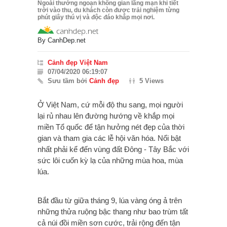
Ngoài thưởng ngoạn không gian lãng mạn khi tiết
trời vào thu, du khách còn được trải nghiệm từng
phút giây thú vị và độc đáo khắp mọi nơi.
By
CanhDep.net
Cảnh đẹp Việt Nam
07/04/2020 06:19:07
Sưu tầm bởi
Cảnh đẹp
5 Views
Ở Việt Nam, cứ mỗi độ thu sang, mọi người
lại rủ nhau lên đường hướng về khắp mọi
miền Tổ quốc để tận hưởng nét đẹp của thời
gian và tham gia các lễ hội văn hóa. Nổi bật
nhất phải kể đến vùng đất Đông - Tây Bắc với
sức lôi cuốn kỳ lạ của những mùa hoa, mùa
lúa.
Bắt đầu từ giữa tháng 9, lúa vàng óng ả trên
những thửa ruộng bậc thang như bao trùm tất
cả núi đồi miền sơn cước, trải rộng đến tận