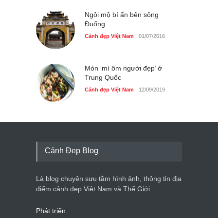
Ngôi mộ bí ẩn bên sông
Đuống
Cảnh đẹp Việt Nam
01/07/2016
Món ‘mì ôm người đẹp’ ở
Trung Quốc
Cảnh đẹp Việt Nam
12/09/2019
Cảnh Đẹp Blog
Là blog chuyên sưu tầm hình ảnh, thông tin địa
điểm cảnh đẹp Việt Nam và Thế Giới
Phát triển