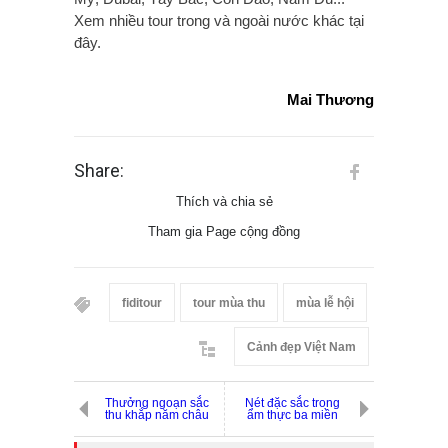
Xem nhiều tour trong và ngoài nước khác tại
đây.
Mai Thương
Share:
Thích và chia sẻ
Tham gia Page cộng đồng
fiditour
tour mùa thu
mùa lễ hội
Cảnh đẹp Việt Nam
Thưởng ngoạn sắc
Nét đặc sắc trong
thu khắp năm châu
ẩm thực ba miền