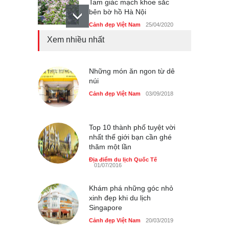
Tam giác mạch khoe sắc
bên bờ hồ Hà Nội
Cảnh đẹp Việt Nam
25/04/2020
Xem nhiều nhất
Bán đảo Sơn Trà sẽ là khu
du lịch quốc gia
Cảnh đẹp Việt Nam
Những món ăn ngon từ dê
24/04/2020
núi
Những món ăn đồng quê
Cảnh đẹp Việt Nam
03/09/2018
dân dã ở Sài Gòn
Cảnh đẹp Việt Nam
25/04/2020
Top 10 thành phố tuyệt vời
nhất thế giới bạn cần ghé
thăm một lần
Địa điểm du lịch Quốc Tế
01/07/2016
Khám phá những góc nhỏ
xinh đẹp khi du lịch
Singapore
Cảnh đẹp Việt Nam
20/03/2019