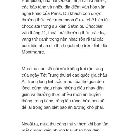
Pompidou, nhà hát Odéon, nhà hát Châtelet,
các bảo tàng và nhiều địa điểm văn hóa văn
nghệ khác của Paris. Du khách còn được
thưởng thức các món ngon được chế biến từ
chocolate trong sự kiện
Salon du Chocolat
vào tháng 11, thoải mái thưởng thức các loại
vang trứ danh trong nền nhạc rộn rã tại các
buổi tiệc nhân dịp thu hoạch nho trên đỉnh đồi
Montmartre.
Mùa thu còn sôi nổi với không khí rộn ràng
của ngày Tết Trung thu tại các quốc gia châu
Á. Trong lung linh sắc màu của thế giới đèn
lồng, cùng nhau nhảy những điệu nhảy dân
gian và thưởng thức nhiều món ăn truyền
thống trong tiếng trống lân rồng, hứa hẹn sẽ
để lại trong bạn biết bao ấn tượng khó phai.
Ngoài ra, mùa thu càng thú vị hơn khi bạn tận
mắt chứng kiến những loại pháo hoa đẹp