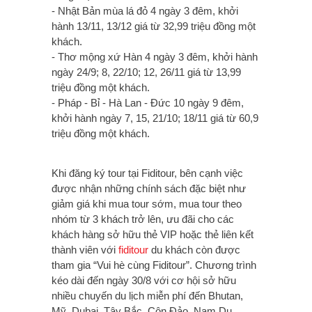
- Nhật Bản mùa lá đỏ 4 ngày 3 đêm, khởi
hành 13/11, 13/12 giá từ 32,99 triệu đồng một
khách.
- Thơ mộng xứ Hàn 4 ngày 3 đêm, khởi hành
ngày 24/9; 8, 22/10; 12, 26/11 giá từ 13,99
triệu đồng một khách.
- Pháp - Bỉ - Hà Lan - Đức 10 ngày 9 đêm,
khởi hành ngày 7, 15, 21/10; 18/11 giá từ 60,9
triệu đồng một khách.
Khi đăng ký tour tại Fiditour, bên cạnh việc
được nhận những chính sách đặc biệt như
giảm giá khi mua tour sớm, mua tour theo
nhóm từ 3 khách trở lên, ưu đãi cho các
khách hàng sở hữu thẻ VIP hoặc thẻ liên kết
thành viên với
fiditour
du khách còn được
tham gia “Vui hè cùng Fiditour”. Chương trình
kéo dài đến ngày 30/8 với cơ hội sở hữu
nhiều chuyến du lịch miễn phí đến Bhutan,
Mỹ, Dubai, Tây Bắc, Côn Đảo, Nam Du...